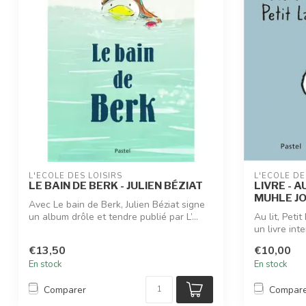
L'ÉCOLE DES LOISIRS
L'ÉCOLE DE
LE BAIN DE BERK - JULIEN BÉZIAT
LIVRE - AU
MUHLE J
Avec Le bain de Berk, Julien Béziat signe
un album drôle et tendre publié par L’...
Au lit, Petit
un livre int
€13,50
€10,00
En stock
En stock
Comparer
Compar