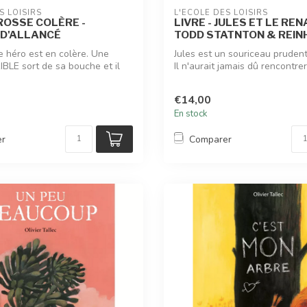
S LOISIRS
L'ÉCOLE DES LOISIRS
GROSSE COLÈRE -
LIVRE - JULES ET LE REN
 D'ALLANCÉ
TODD STATNTON & REI
e héro est en colère. Une
Jules est un souriceau prudent 
BLE sort de sa bouche et il
Il n'aurait jamais dû rencontrer 
€14,00
En stock
er
Comparer