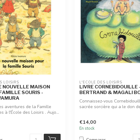
S LOISIRS
L'ÉCOLE DES LOISIRS
E NOUVELLE MAISON
LIVRE CORNEBIDOUILLE 
FAMILLE SOURIS -
BERTRAND & MAGALI B
WAMURA
Connaissez-vous Cornebidouill
es aventures de la Famille
sacrée sorcière qui a le don d
s à l'École des Loisirs . Aujo...
convaincr...
€14,00
En stock
er
Comparer