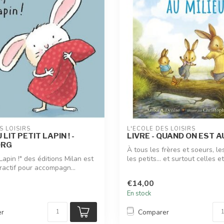
S LOISIRS
L'ÉCOLE DES LOISIRS
 LIT PETIT LAPIN ! -
LIVRE - QUAND ON EST A
ORG
À tous les frères et soeurs, le
 Lapin !" des éditions Milan est
les petits… et surtout celles et
eractif pour accompagn...
€14,00
En stock
er
Comparer