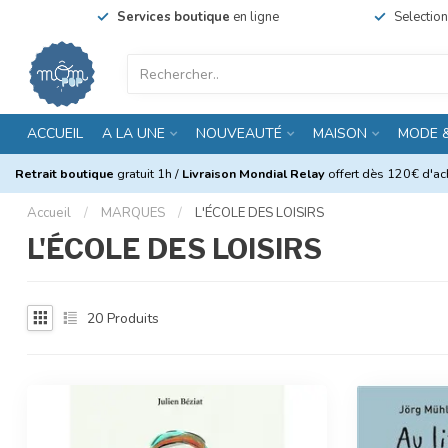
Services boutique
en ligne
Selectio
ACCUEIL
A LA UNE
NOUVEAUTÉ
MAISON
MODE 
Retrait boutique
gratuit 1h /
Livraison Mondial Relay
offert dès 120€ d'ach
Accueil
/
MARQUES
/
L'ÉCOLE DES LOISIRS
L'ÉCOLE DES LOISIRS
20
Produits