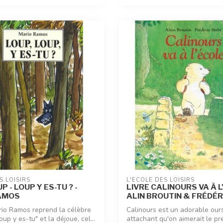
S LOISIRS
L'ÉCOLE DES LOISIRS
P - LOUP Y ES-TU ? -
LIVRE CALINOURS VA À L
AMOS
ALIN BROUTIN & FRÉDÉR
io Ramos reprend la célèbre
Calinours est un adorable ours
up y es-tu" et la déjoue, cel...
attachant qu'on aimerait le pr