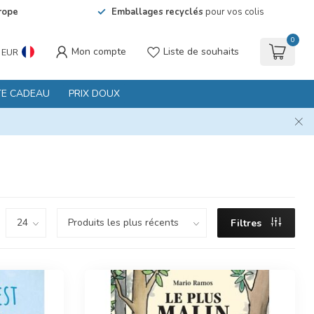
rope
Emballages recyclés
pour vos colis
0
Mon compte
Liste de souhaits
EUR
TE CADEAU
PRIX DOUX
Filtres