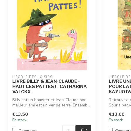
L'ÉCOLE DES LOISIRS
L'ÉCOLE DE
LIVRE BILLY & JEAN-CLAUDE -
LIVRE UN
HAUT LES PATTES ! - CATHARINA
POUR LA 
VALCKX
KAZUO I
Billy est un hamster et Jean-Claude son
Retrouvez l
meilleur ami est un ver de terre. Ensemb...
Souris parue
€13,50
€13,00
En stock
En stock
Comparer
Compar