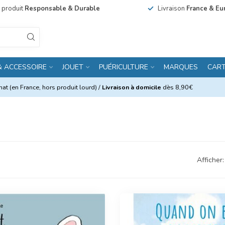
n produit
Responsable & Durable
Livraison
France & Eu
& ACCESSOIRE
JOUET
PUÉRICULTURE
MARQUES
CAR
at (en France, hors produit lourd) /
Livraison à domicile
dès 8,90€
Afficher: