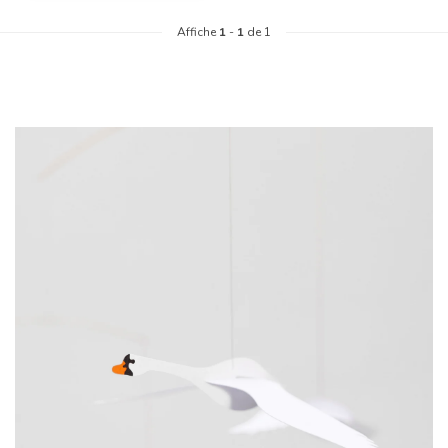
Affiche
1
-
1
de 1