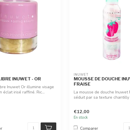
INUWET
IBRE INUWET - OR
MOUSSE DE DOUCHE INU
FRAISE
ibre Inuwet Or illumine visage
 éclat irisé raffiné. Ric...
La mousse de douche Inuwet 
séduit par sa texture chantilly
et...
€12,00
En stock
er
Comparer