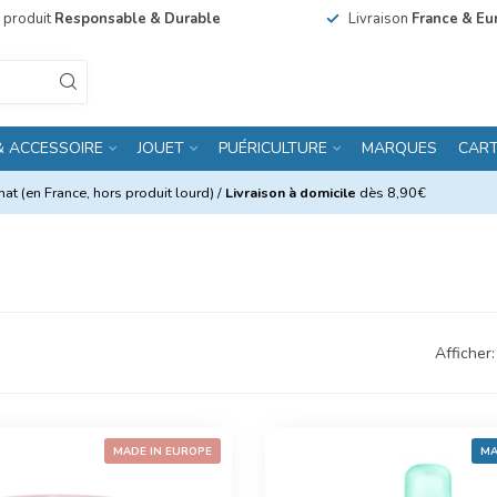
n produit
Responsable & Durable
Livraison
France & Eu
& ACCESSOIRE
JOUET
PUÉRICULTURE
MARQUES
CAR
at (en France, hors produit lourd) /
Livraison à domicile
dès 8,90€
Afficher:
MADE IN EUROPE
MA