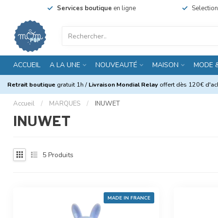
Services boutique
en ligne
Selectio
ACCUEIL
A LA UNE
NOUVEAUTÉ
MAISON
MODE 
Retrait boutique
gratuit 1h /
Livraison Mondial Relay
offert dès 120€ d'ach
Accueil
/
MARQUES
/
INUWET
INUWET
5
Produits
MADE IN FRANCE