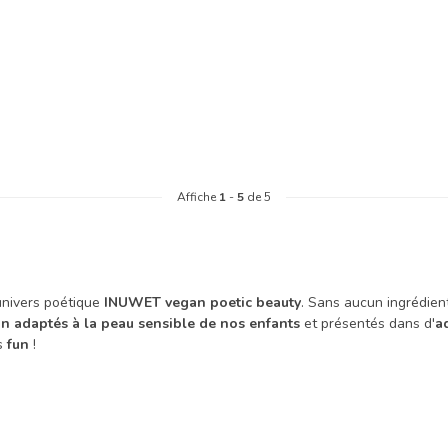
Affiche
1
-
5
de 5
univers poétique
INUWET vegan poetic beauty
. Sans aucun ingrédien
n adaptés à la peau sensible de nos enfants
et présentés dans d'
a
s
fun
!