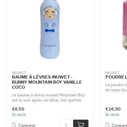
INUWET
INUWET
BAUME À LÈVRES INUWET -
POUDRE L
BUNNY MOUNTAIN BOY VANILLE
La poudre l
COCO
et corps d’un
Le baume à lèvres Inuwet Mountain Boy
est le soin après-ski idéal. Son parfum
va...
€6,50
€16,90
En stock
En stock
Comparer
Compar