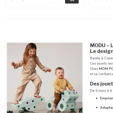
MODU – L
Le design
Basée à Cope
Ces jouets mod
Chez
MOM P
et la confianc
Des jouet
De 6 mois à 6 
Empiler
Adapter