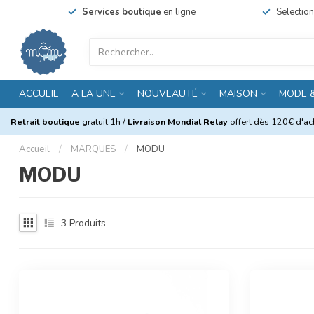
Services boutique
en ligne
Selectio
ACCUEIL
A LA UNE
NOUVEAUTÉ
MAISON
MODE 
Retrait boutique
gratuit 1h /
Livraison Mondial Relay
offert dès 120€ d'ach
Accueil
/
MARQUES
/
MODU
MODU
3
Produits