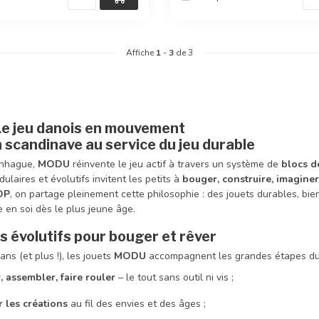
Affiche
1
-
3
de 3
e jeu danois en mouvement
 scandinave au service du jeu durable
nhague,
MODU
réinvente le jeu actif à travers un système de
blocs d
ulaires et évolutifs invitent les petits à
bouger, construire, imaginer
OP
, on partage pleinement cette philosophie : des jouets durables, bien
e en soi dès le plus jeune âge.
s évolutifs pour bouger et rêver
ans (et plus !), les jouets
MODU
accompagnent les grandes étapes du
, assembler, faire rouler
– le tout sans outil ni vis ;
 les créations
au fil des envies et des âges ;