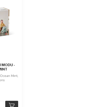
 MODU -
MINT
Ocean Mint,
ions