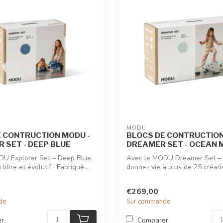
MODU
E CONTRUCTION MODU -
BLOCS DE CONTRUCTION
 SET - DEEP BLUE
DREAMER SET - OCEAN 
U Explorer Set – Deep Blue,
Avec le MODU Dreamer Set – 
libre et évolutif ! Fabriqué...
donnez vie à plus de 25 créat
grandeu...
€269,00
de
Sur commande
er
Comparer