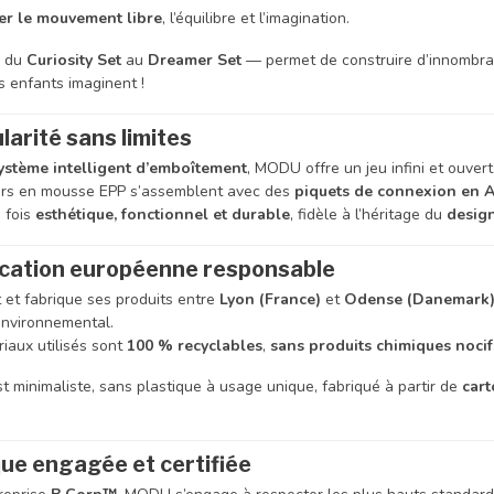
er le mouvement libre
, l’équilibre et l’imagination.
— du
Curiosity Set
au
Dreamer Set
— permet de construire d’innombrabl
s enfants imaginent !
arité sans limites
ystème intelligent d’emboîtement
, MODU offre un jeu infini et ouvert
ers en mousse EPP s’assemblent avec des
piquets de connexion en A
 fois
esthétique, fonctionnel et durable
, fidèle à l’héritage du
desig
ication européenne responsable
et fabrique ses produits entre
Lyon (France)
et
Odense (Danemark
nvironnemental.
iaux utilisés sont
100 % recyclables
,
sans produits chimiques nocif
t minimaliste, sans plastique à usage unique, fabriqué à partir de
cart
ue engagée et certifiée