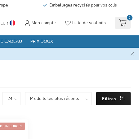
rope
Emballages recyclés
pour vos colis
0
Mon compte
Liste de souhaits
EUR
TE CADEAU
PRIX DOUX
Filtres
DE IN EUROPE