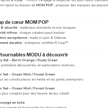
treprise
B Corp™
, MODU s’engage à respecter les plus hauts standards
t rejoint la mission de
MOM POP
: proposer des marques qui placen
up de cœur MOM POP
 & sécurité
: matériaux résistants et non toxiques
ité infinie
: chaque création peut évoluer
ation européenne
: made in Lyon & Odense
ment durable
: entreprise certifiée B Corp™
ntournables MODU à découvrir
ty Set – Burnt Orange / Dusty Green
s premières découvertes et explorations motrices.
r Set – Ocean Mint / Forest Green
ur les constructeurs en herbe et les petits aventuriers.
 Set – Ocean Mint / Forest Green
e plus complet pour des heures de jeu créatif.
voyage en toile
pour ranger et transporter les blocs partout.