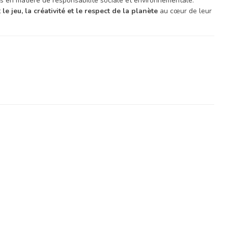
 en matière de responsabilité sociale et environnementale.
t
le jeu, la créativité et le respect de la planète
au cœur de leur