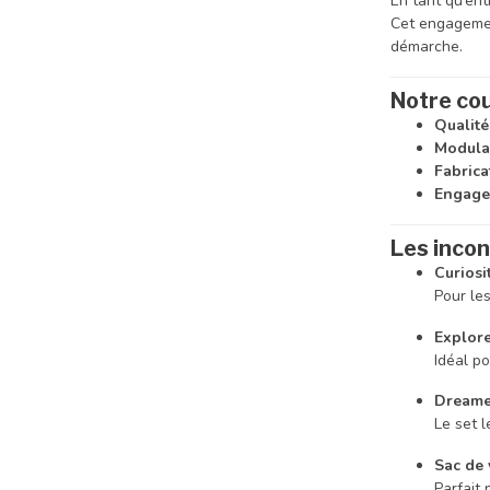
En tant qu’en
Cet engagemen
démarche.
Notre co
Qualité
Modular
Fabric
Engage
Les inco
Curiosi
Pour le
Explore
Idéal po
Dreamer
Le set l
Sac de 
Parfait 