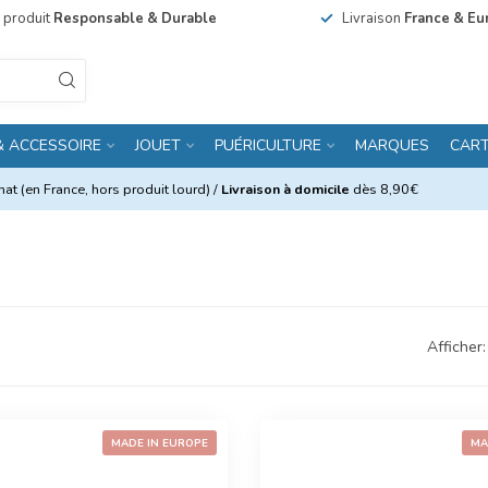
n produit
Responsable & Durable
Livraison
France & Eu
& ACCESSOIRE
JOUET
PUÉRICULTURE
MARQUES
CAR
at (en France, hors produit lourd) /
Livraison à domicile
dès 8,90€
Afficher:
MADE IN EUROPE
MA