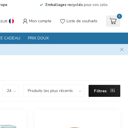
rope
Emballages recyclés
pour vos colis
0
Mon compte
Liste de souhaits
EUR
TE CADEAU
PRIX DOUX
Filtres