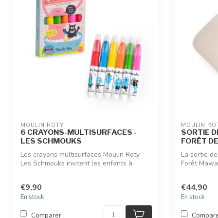
MOULIN ROTY
MOULIN RO
6 CRAYONS-MULTISURFACES -
SORTIE D
LES SCHMOUKS
FORÊT D
Les crayons multisurfaces Moulin Roty
La sortie d
Les Schmouks invitent les enfants à
Forêt Mawa
dessin...
ap...
€9,90
€44,90
En stock
En stock
Comparer
Compar