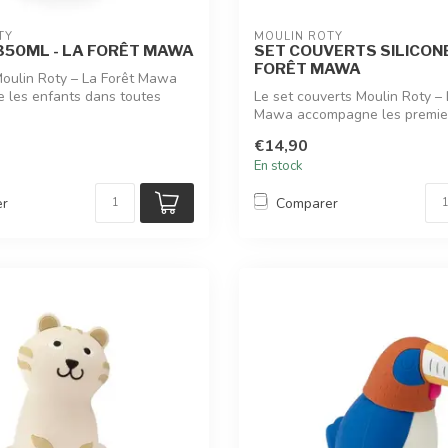
TY
MOULIN ROTY
350ML - LA FORÊT MAWA
SET COUVERTS SILICONE
FORÊT MAWA
oulin Roty – La Forêt Mawa
 les enfants dans toutes
Le set couverts Moulin Roty – 
Mawa accompagne les premie
des en...
€14,90
En stock
er
Comparer