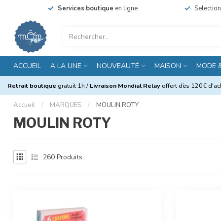
Services boutique
en ligne
Selectio
ACCUEIL
A LA UNE
NOUVEAUTÉ
MAISON
MODE 
Retrait boutique
gratuit 1h /
Livraison Mondial Relay
offert dès 120€ d'ach
Accueil
/
MARQUES
/
MOULIN ROTY
MOULIN ROTY
260
Produits