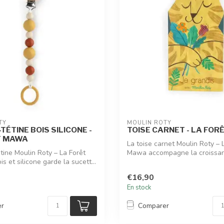
TY
MOULIN ROTY
TÉTINE BOIS SILICONE -
TOISE CARNET - LA FO
T MAWA
La toise carnet Moulin Roty – 
tine Moulin Roty – La Forêt
Mawa accompagne la croissa
 et silicone garde la sucett...
enfants...
€16,90
En stock
er
Comparer