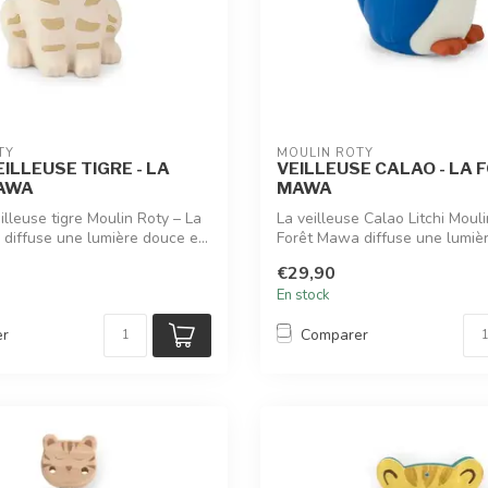
TY
MOULIN ROTY
ILLEUSE TIGRE - LA
VEILLEUSE CALAO - LA 
AWA
MAWA
illeuse tigre Moulin Roty – La
La veilleuse Calao Litchi Moul
diffuse une lumière douce e...
Forêt Mawa diffuse une lumièr
€29,90
En stock
er
Comparer