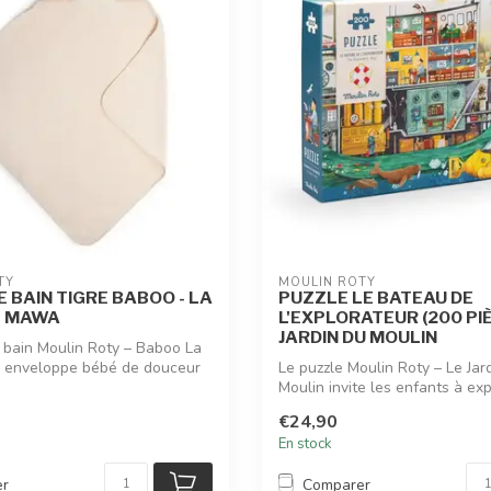
TY
MOULIN ROTY
E BAIN TIGRE BABOO - LA
PUZZLE LE BATEAU DE
E MAWA
L'EXPLORATEUR (200 PIÈ
JARDIN DU MOULIN
e bain Moulin Roty – Baboo La
 enveloppe bébé de douceur
Le puzzle Moulin Roty – Le Jar
Moulin invite les enfants à exp
fo...
€24,90
En stock
er
Comparer