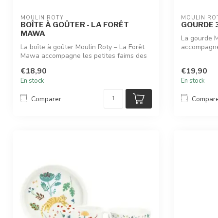
MOULIN ROTY
MOULIN RO
BOÎTE À GOÛTER - LA FORÊT
GOURDE 
MAWA
La gourde M
La boîte à goûter Moulin Roty – La Forêt
accompagne
Mawa accompagne les petites faims des
leurs a...
e...
€18,90
€19,90
En stock
En stock
Comparer
Compar