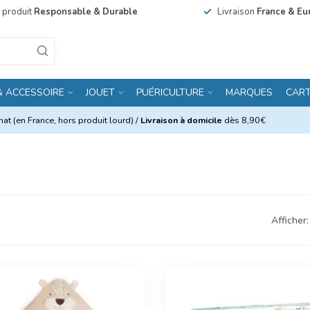
n produit
Responsable & Durable
Livraison
France & Eu
& ACCESSOIRE
JOUET
PUÉRICULTURE
MARQUES
CAR
at (en France, hors produit lourd) /
Livraison à domicile
dès 8,90€
Afficher: