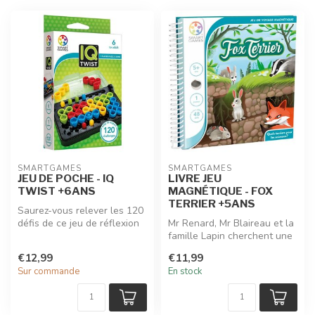
SMARTGAMES
SMARTGAMES
JEU DE POCHE - IQ
LIVRE JEU
TWIST +6ANS
MAGNÉTIQUE - FOX
TERRIER +5ANS
Saurez-vous relever les 120
défis de ce jeu de réflexion
Mr Renard, Mr Blaireau et la
Smartgames IQ Twist ? P...
famille Lapin cherchent une
nouvelle maison. Mais a...
€12,99
€11,99
Sur commande
En stock