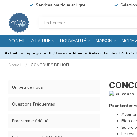
Services boutique
en ligne
Selectio
ACCUEIL
A LA UNE
NOUVEAUTÉ
MAISON
MODE 
Retrait boutique
gratuit 1h /
Livraison Mondial Relay
offert dès 120€ d'ach
Accueil
/
CONCOURS DE NOËL
CONC
Un peu de nous
Questions Fréquentes
Pour tenter v
Avoir u
Programme fidélité
Bien con
Suivre 
Le résu