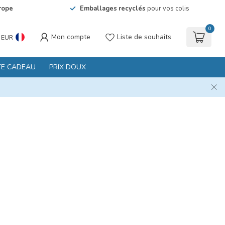
rope
Emballages recyclés
pour vos colis
0
Mon compte
Liste de souhaits
EUR
TE CADEAU
PRIX DOUX