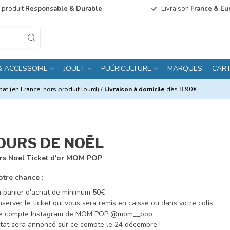
n produit
Responsable & Durable
Livraison
France & Eu
& ACCESSOIRE
JOUET
PUÉRICULTURE
MARQUES
CAR
at (en France, hors produit lourd) /
Livraison à domicile
dès 8,90€
OURS DE NOËL
otre chance :
n panier d'achat de minimum 50€
server le ticket qui vous sera remis en caisse ou dans votre colis
le compte Instagram de MOM POP
@mom__pop
ltat sera annoncé sur ce compte le 24 décembre !