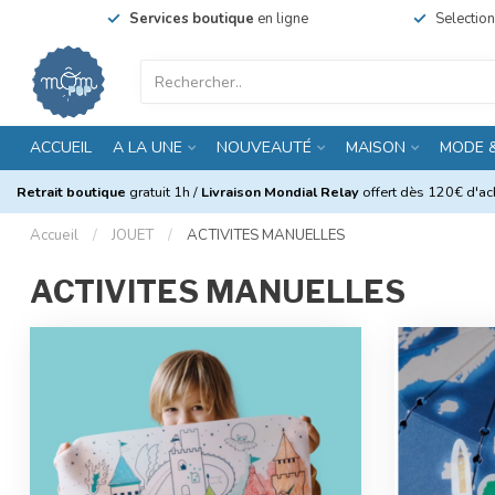
Services boutique
en ligne
Selectio
ACCUEIL
A LA UNE
NOUVEAUTÉ
MAISON
MODE 
Retrait boutique
gratuit 1h /
Livraison Mondial Relay
offert dès 120€ d'ach
Accueil
/
JOUET
/
ACTIVITES MANUELLES
ACTIVITES MANUELLES