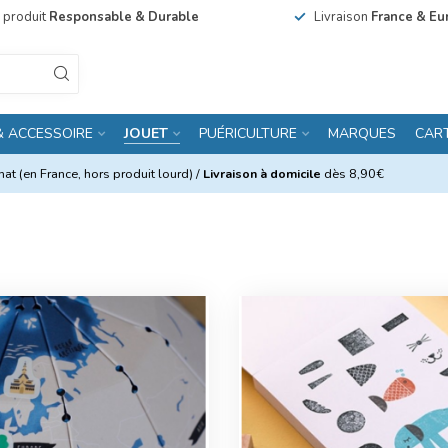
n produit
Responsable & Durable
Livraison
France & Eu
& ACCESSOIRE
JOUET
PUÉRICULTURE
MARQUES
CAR
at (en France, hors produit lourd) /
Livraison à domicile
dès 8,90€