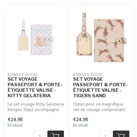
KONGES SLOJD
KONGES SLOJD
SET VOYAGE
SET VOYAGE
PASSEPORT & PORTE-
PASSEPORT & PORTE-
ÉTIQUETTE VALISE -
ÉTIQUETTE VALISE -
KITTY GELATERIA
TIGERS SAND
Le set voyage Kitty Gelateria
Optez pour ce magnifique
Konges Sløjd accompagne
set de voyage comprenant
les petites escapades avec...
une pochette à passeport et
€24,95
€24,95
un...
En stock
En stock