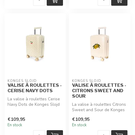
KONGES SLOJD
KONGES SLOJD
VALISE À ROULETTES -
VALISE À ROULETTES -
CERISE NAVY DOTS
CITRONS SWEET AND
SOUR
La valise à roulettes Cerise
Navy Dots de Konges Slojd
La valise à roulettes Citrons
accompagne les jeunes voy...
Sweet and Sour de Konges
Slojd invite au voyage av...
€109,95
€109,95
En stock
En stock