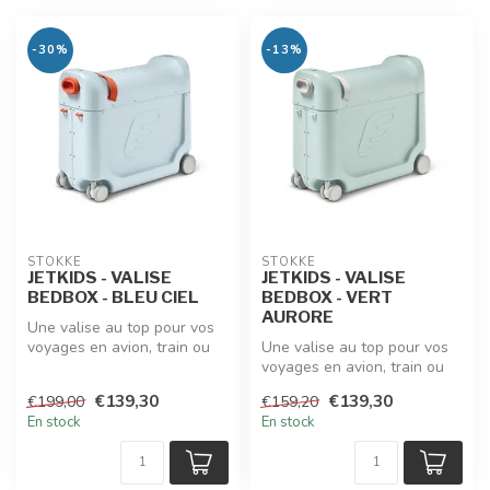
-30%
-13%
STOKKE
STOKKE
JETKIDS - VALISE
JETKIDS - VALISE
BEDBOX - BLEU CIEL
BEDBOX - VERT
AURORE
Une valise au top pour vos
voyages en avion, train ou
Une valise au top pour vos
ferry. Avec son système un...
voyages en avion, train ou
ferry. Avec son système un...
€139,30
€139,30
€199,00
€159,20
En stock
En stock