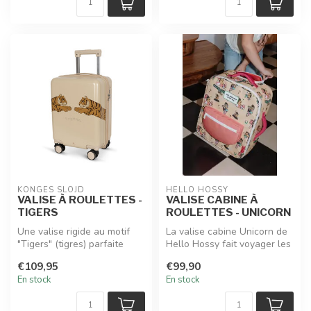
KONGES SLOJD
HELLO HOSSY
VALISE À ROULETTES -
VALISE CABINE À
TIGERS
ROULETTES - UNICORN
Une valise rigide au motif
La valise cabine Unicorn de
"Tigers" (tigres) parfaite
Hello Hossy fait voyager les
pour les vacances avec
Cool Kids Only avec fan...
€109,95
€99,90
ses...
En stock
En stock