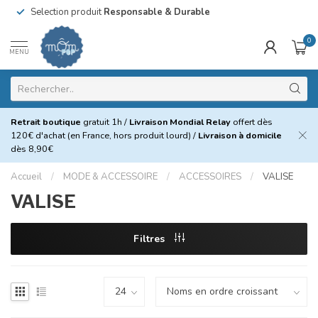
Selection produit
Responsable & Durable
0
MENU
Retrait boutique
gratuit 1h /
Livraison Mondial Relay
offert dès
120€ d'achat (en France, hors produit lourd) /
Livraison à domicile
dès 8,90€
Accueil
/
MODE & ACCESSOIRE
/
ACCESSOIRES
/
VALISE
VALISE
Filtres