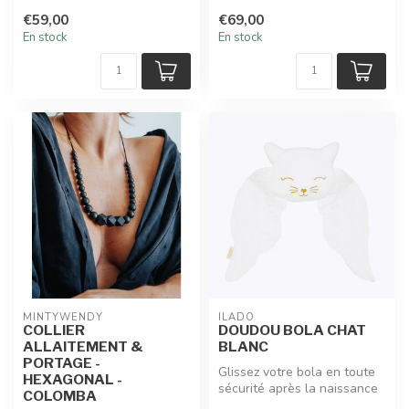
Un cocon dans lequel glis...
Un cocon dans lequel glis...
€59,00
€69,00
En stock
En stock
MINTYWENDY
ILADO
COLLIER
DOUDOU BOLA CHAT
ALLAITEMENT &
BLANC
PORTAGE -
Glissez votre bola en toute
HEXAGONAL -
sécurité après la naissance
COLOMBA
dans ce doudou à tête de...