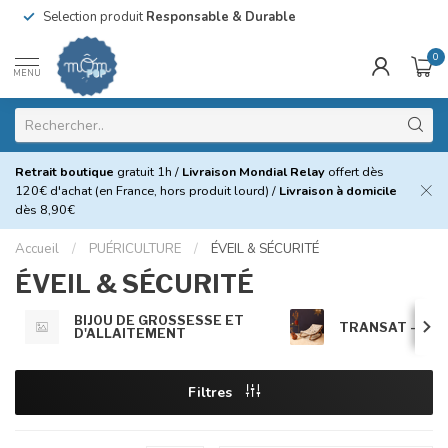
Selection produit
Responsable & Durable
0
MENU
Retrait boutique
gratuit 1h /
Livraison Mondial Relay
offert dès
120€ d'achat (en France, hors produit lourd) /
Livraison à domicile
dès 8,90€
Accueil
/
PUÉRICULTURE
/
ÉVEIL & SÉCURITÉ
ÉVEIL & SÉCURITÉ
BIJOU DE GROSSESSE ET
TRANSAT - TAPI
D'ALLAITEMENT
Filtres