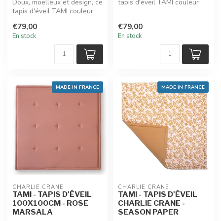
Doux, moelleux et design, ce
tapis d'éveil TAMI couleur
tapis d'éveil TAMI couleur
rose nude et signé Charl...
milk (naturel) et signé ...
€79,00
€79,00
En stock
En stock
MADE IN FRANCE
MADE IN FRANCE
CHARLIE CRANE
CHARLIE CRANE
TAMI - TAPIS D'ÉVEIL
TAMI - TAPIS D'ÉVEIL
100X100CM - ROSE
CHARLIE CRANE -
MARSALA
SEASON PAPER