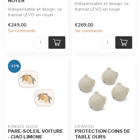
NOYER
Indispensable et design, ce
Indispensable et design, ce
transat LEVO en noyer
transat LEVO en noyer
couleur HIBISCUS et signé
couleur orage (bleu-gris) et
Char...
€249,00
€269,00
s...
Sur commande
Sur commande
-30%
KONGES SLOJD
LIEWOOD
PARE-SOLEIL VOITURE
PROTECTION COINS DE
- CIAO LIMONE
TABLE OURS