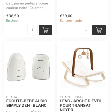
Ce bijou en perles silicone
couleur noire (Colomba)
Minty Wendy est à la fois
€38,50
€39,00
un...
En stock
Sur commande
BEABA
CHARLIE CRANE
ECOUTE-BEBE AUDIO
LEVO - ARCHE D'ÉVEIL
SIMPLY ZEN - BLANC
POUR TRANSAT -
NOYER