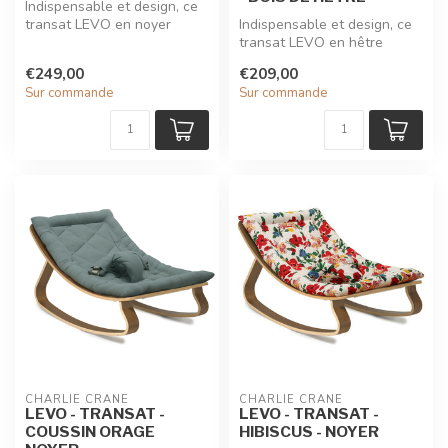
Indispensable et design, ce
transat LEVO en noyer
Indispensable et design, ce
couleur bois de rose et
transat LEVO en hêtre
signé ...
couleur bois de rose et
€249,00
€209,00
signé ...
Sur commande
Sur commande
CHARLIE CRANE
CHARLIE CRANE
LEVO - TRANSAT -
LEVO - TRANSAT -
COUSSIN ORAGE
HIBISCUS - NOYER