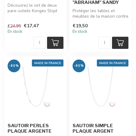
"ABRAHAM" SANDY
Découvrez le set de deux
pare-soleils Konges Slojd
Protéger les tables et
pour les trajets en voiture. ...
meubles de la maison contre
les bobos avec bébé, OUI.
€17,47
€19,50
€24,95
Mai...
En stock
En stock
MADE IN FRANCE
MADE IN FRANCE
-60%
-60%
SAUTOIR PERLES
SAUTOIR SIMPLE
PLAQUE ARGENTE
PLAQUE ARGENT