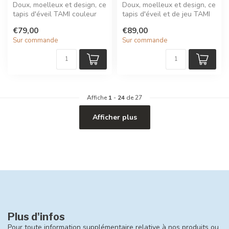
Doux, moelleux et design, ce
Doux, moelleux et design, ce
tapis d'éveil TAMI couleur
tapis d'éveil et de jeu TAMI
rose marsala et signé Ch...
est signé Charlie Cran...
€79,00
€89,00
Sur commande
Sur commande
Affiche
1
-
24
de 27
Afficher plus
Plus d'infos
Pour toute information supplémentaire relative à nos produits ou