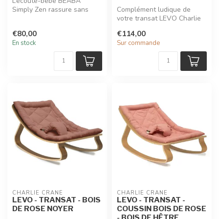
L’écoute-bébé BÉABA
Simply Zen rassure sans
Complément ludique de
perturber le sommeil :
votre transat LEVO Charlie
technologie 0...
Crane, cet arche se fixe
€80,00
€114,00
solide...
En stock
Sur commande
CHARLIE CRANE
CHARLIE CRANE
LEVO - TRANSAT - BOIS
LEVO - TRANSAT -
DE ROSE NOYER
COUSSIN BOIS DE ROSE
- BOIS DE HÊTRE