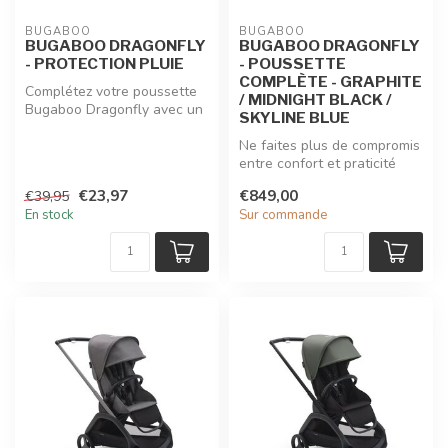
BUGABOO
BUGABOO
BUGABOO DRAGONFLY
BUGABOO DRAGONFLY
- PROTECTION PLUIE
- POUSSETTE
COMPLÈTE - GRAPHITE
Complétez votre poussette
/ MIDNIGHT BLACK /
Bugaboo Dragonfly avec un
SKYLINE BLUE
habillage pluie compact et
e...
Ne faites plus de compromis
entre confort et praticité
avec la poussette citadin...
€23,97
€849,00
€39,95
En stock
Sur commande