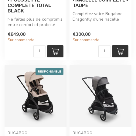
COMPLÈTE TOTAL
TAUPE
BLACK
Complétez votre Bugaboo
Ne faites plus de compromis
Dragonfly d'une nacelle
entre confort et praticité
spacieuse et confortable qui
avec la poussette citadin...
en ...
€849,00
€300,00
Sur commande
Sur commande
RESPONSABLE
BUGABOO
BUGABOO