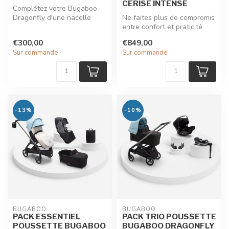
CERISE INTENSE
Complétez votre Bugaboo
Dragonfly d'une nacelle
Ne faites plus de compromis
spacieuse et confortable qui
entre confort et praticité
en ...
avec la poussette citadin...
€300,00
€849,00
Sur commande
Sur commande
-13%
-10%
BUGABOO
BUGABOO
PACK ESSENTIEL
PACK TRIO POUSSETTE
POUSSETTE BUGABOO
BUGABOO DRAGONFLY