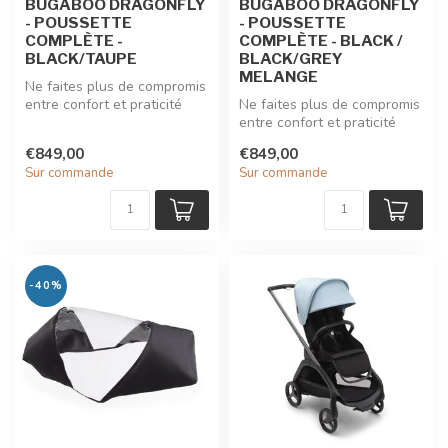
BUGABOO DRAGONFLY
BUGABOO DRAGONFLY
- POUSSETTE
- POUSSETTE
COMPLÈTE -
COMPLÈTE - BLACK /
BLACK/TAUPE
BLACK/GREY
MELANGE
Ne faites plus de compromis
entre confort et praticité
Ne faites plus de compromis
avec la poussette citadin...
entre confort et praticité
avec la poussette citadin...
€849,00
€849,00
Sur commande
Sur commande
-40%