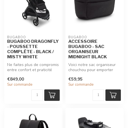
BUGABOO
BUGABOO
BUGABOO DRAGONFLY
ACCESSOIRE
- POUSSETTE
BUGABOO - SAC
COMPLÈTE - BLACK /
ORGANISEUR
MISTY WHITE
MIDNIGHT BLACK
Ne faites plus de compromis
Voici notre sac organiseur
entre confort et praticité
chouchou pour emporter
avec la poussette citadin...
l'essentiel durant nos
€849,00
€59,95
courtes...
Sur commande
Sur commande