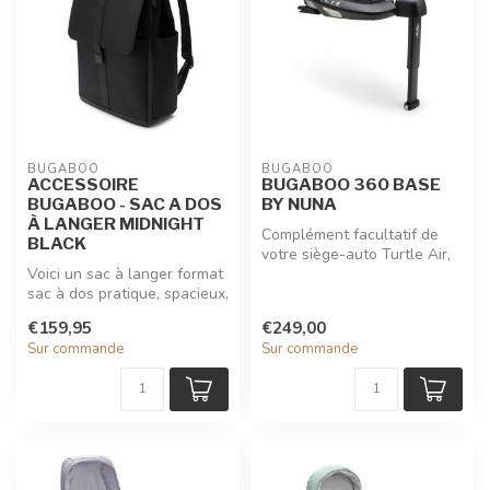
BUGABOO
BUGABOO
ACCESSOIRE
BUGABOO 360 BASE
BUGABOO - SAC A DOS
BY NUNA
À LANGER MIDNIGHT
Complément facultatif de
BLACK
votre siège-auto Turtle Air,
Voici un sac à langer format
mais indispensable pour vo...
sac à dos pratique, spacieux,
élégant, étanche et d...
€159,95
€249,00
Sur commande
Sur commande