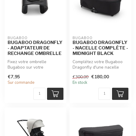
BUGABOO
BUGABOO
BUGABOO DRAGONFLY
BUGABOO DRAGONFLY
- ADAPTATEUR DE
- NACELLE COMPLÈTE -
RECHANGE OMBRELLE
MIDNIGHT BLACK
Fixez votre ombrelle
Complétez votre Bugaboo
Bugaboo sur votre
Dragonfly d'une nacelle
poussette Dragonfly avec
spacieuse et confortable qui
€7,95
€180,00
€300,00
cet adaptateur d...
en ...
Sur commande
En stock