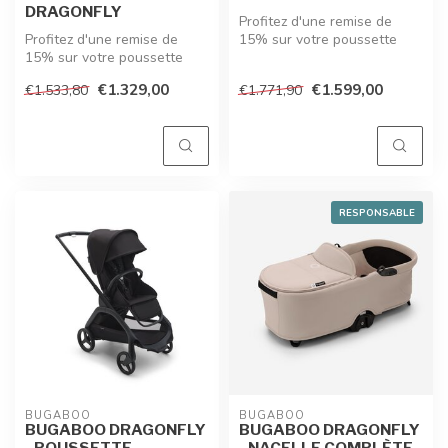
DRAGONFLY
Profitez d'une remise de
Profitez d'une remise de
15% sur votre poussette
15% sur votre poussette
Bugaboo Dragonfly en mode
Bugaboo Dragonfly en mode
trio ...
€1.329,00
€1.599,00
€1.533,80
€1.771,90
essen...
RESPONSABLE
BUGABOO
BUGABOO
BUGABOO DRAGONFLY
BUGABOO DRAGONFLY
- POUSSETTE
- NACELLE COMPLÈTE -