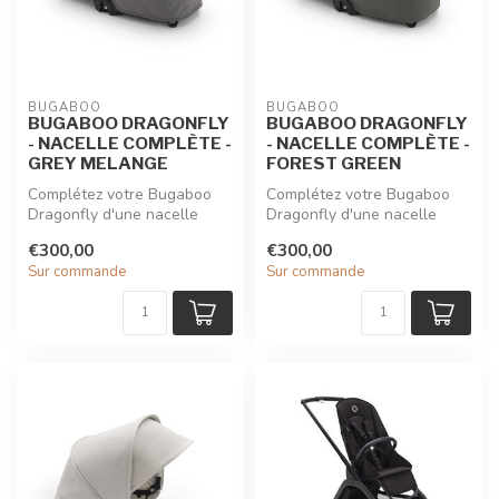
BUGABOO
BUGABOO
BUGABOO DRAGONFLY
BUGABOO DRAGONFLY
- NACELLE COMPLÈTE -
- NACELLE COMPLÈTE -
GREY MELANGE
FOREST GREEN
Complétez votre Bugaboo
Complétez votre Bugaboo
Dragonfly d'une nacelle
Dragonfly d'une nacelle
spacieuse et confortable qui
spacieuse et confortable qui
€300,00
€300,00
en ...
en ...
Sur commande
Sur commande