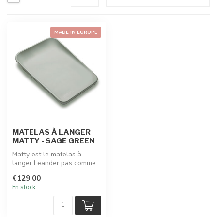
MADE IN EUROPE
MATELAS À LANGER
MATTY - SAGE GREEN
Matty est le matelas à
langer Leander pas comme
les autres. Sa surface douce
€129,00
et ...
En stock