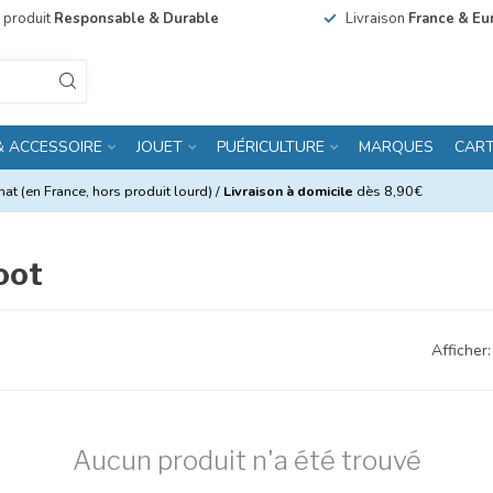
n produit
Responsable & Durable
Livraison
France & Eu
& ACCESSOIRE
JOUET
PUÉRICULTURE
MARQUES
CAR
at (en France, hors produit lourd) /
Livraison à domicile
dès 8,90€
oot
Afficher:
Aucun produit n'a été trouvé