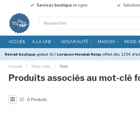
Services boutique
en ligne
Selectio
ACCUEIL
A LA UNE
NOUVEAUTÉ
MAISON
MODE 
Retrait boutique
gratuit 1h /
Livraison Mondial Relay
offert dès 120€ d'ach
Accueil
/
Mots-clés
/
foot
Produits associés au mot-clé f
0
Produits