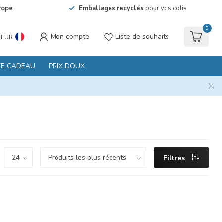
rope
Emballages recyclés
pour vos colis
0
Mon compte
Liste de souhaits
EUR
TE CADEAU
PRIX DOUX
Filtres