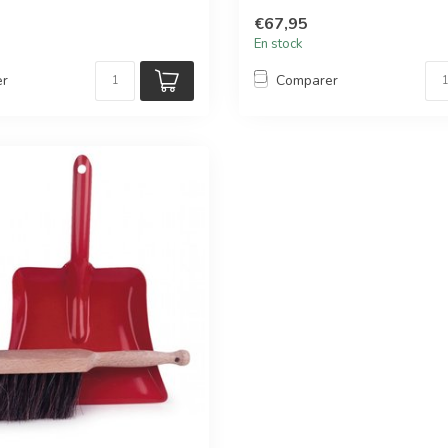
rassurant...
€67,95
En stock
er
Comparer