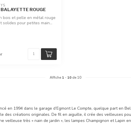
OYS
T BALAYETTE ROUGE
n bois et pelle en métal rouge
 solides pour petites main...
er
Affiche
1
-
10
de 10
cé en 1994 dans le garage d’Egmont Le Compte, quelque part en Belgiqu
le des créations originales. De fil en aiguille, il crée des veilleuses p
ne veilleuse très « nain de jardin », les lampes Champignon et Lapin en