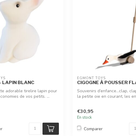
OYS
EGMONT TOYS
 - LAPIN BLANC
CIGOGNE À POUSSER FL
e adorable tirelire lapin pour
Souvenirs d’enfance...clap, clap
conomies de vos petits. ...
la petite oie en courant, les en
€30,95
En stock
er
Comparer