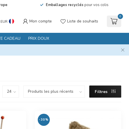
rope
Emballages recyclés
pour vos colis
0
Mon compte
Liste de souhaits
EUR
TE CADEAU
PRIX DOUX
Filtres
-30%