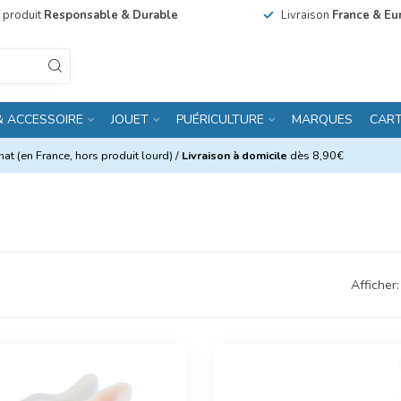
n produit
Responsable & Durable
Livraison
France & Eu
& ACCESSOIRE
JOUET
PUÉRICULTURE
MARQUES
CAR
at (en France, hors produit lourd) /
Livraison à domicile
dès 8,90€
Afficher: