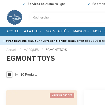
Services boutique
en ligne
Selectio
ACCUEIL
A LA UNE
NOUVEAUTÉ
MAISON
MODE 
Retrait boutique
gratuit 1h /
Livraison Mondial Relay
offert dès 120€ d'ach
Accueil
/
MARQUES
/
EGMONT TOYS
EGMONT TOYS
10
Produits
MADE IN EUROPE