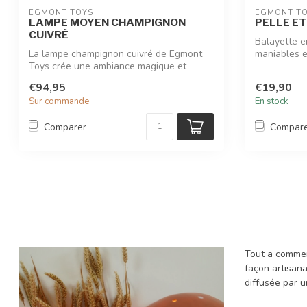
EGMONT TOYS
EGMONT T
LAMPE MOYEN CHAMPIGNON
PELLE E
CUIVRÉ
Balayette e
La lampe champignon cuivré de Egmont
maniables et
Toys crée une ambiance magique et
rassurant...
€94,95
€19,90
Sur commande
En stock
Comparer
Compar
Tout a commen
façon artisana
diffusée par u