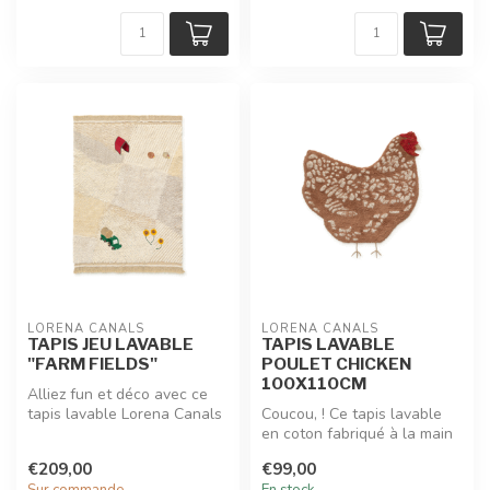
LORENA CANALS
LORENA CANALS
TAPIS JEU LAVABLE
TAPIS LAVABLE
"FARM FIELDS"
POULET CHICKEN
100X110CM
Alliez fun et déco avec ce
tapis lavable Lorena Canals
Coucou, ! Ce tapis lavable
imitant les champs de nos...
en coton fabriqué à la main
et en forme de poulet est...
€209,00
€99,00
Sur commande
En stock