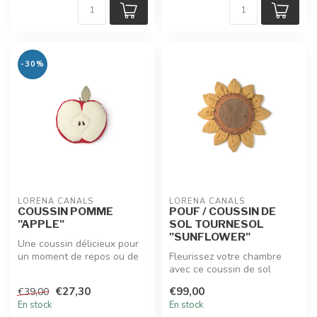
-30%
LORENA CANALS
LORENA CANALS
COUSSIN POMME
POUF / COUSSIN DE
"APPLE"
SOL TOURNESOL
"SUNFLOWER"
Une coussin délicieux pour
un moment de repos ou de
Fleurissez votre chambre
jeu. En coton et fabriqué à ...
avec ce coussin de sol
Tournesol Lorena Canals !
€27,30
€99,00
€39,00
Sa for...
En stock
En stock