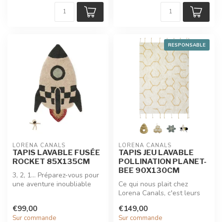
RESPONSABLE
LORENA CANALS
LORENA CANALS
TAPIS LAVABLE FUSÉE
TAPIS JEU LAVABLE
ROCKET 85X135CM
POLLINATION PLANET-
BEE 90X130CM
3, 2, 1... Préparez-vous pour
une aventure inoubliable
Ce qui nous plait chez
avec le tapis lavable Roc...
Lorena Canals, c'est leurs
tapis doux et intemporels
€99,00
€149,00
100%...
Sur commande
Sur commande