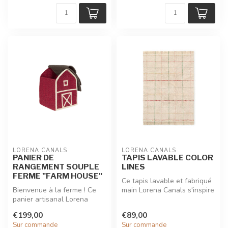
LORENA CANALS
LORENA CANALS
PANIER DE
TAPIS LAVABLE COLOR
RANGEMENT SOUPLE
LINES
FERME "FARM HOUSE"
Ce tapis lavable et fabriqué
Bienvenue à la ferme ! Ce
main Lorena Canals s'inspire
panier artisanal Lorena
de la simplicité et ch...
Canals en forme de grange
€199,00
€89,00
est ...
Sur commande
Sur commande