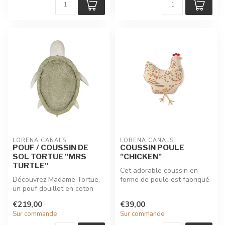
LORENA CANALS
LORENA CANALS
POUF / COUSSIN DE
COUSSIN POULE
SOL TORTUE "MRS
"CHICKEN"
TURTLE"
Cet adorable coussin en
Découvrez Madame Tortue,
forme de poule est fabriqué
un pouf douillet en coton
en coton naturel tout doux
tufté vert olive, parfait pou...
e...
€219,00
€39,00
Sur commande
Sur commande