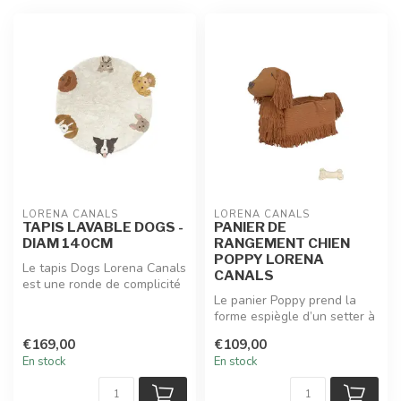
LORENA CANALS
LORENA CANALS
TAPIS LAVABLE DOGS -
PANIER DE
DIAM 140CM
RANGEMENT CHIEN
POPPY LORENA
Le tapis Dogs Lorena Canals
CANALS
est une ronde de complicité
ludique : six museaux ca...
Le panier Poppy prend la
forme espiègle d’un setter à
la queue frétillante : ore...
€169,00
€109,00
En stock
En stock