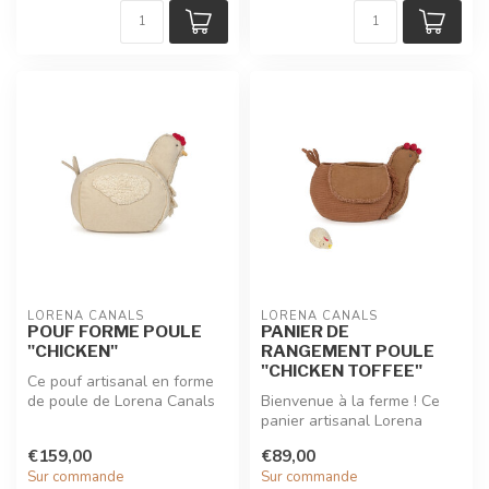
LORENA CANALS
LORENA CANALS
POUF FORME POULE
PANIER DE
"CHICKEN"
RANGEMENT POULE
"CHICKEN TOFFEE"
Ce pouf artisanal en forme
de poule de Lorena Canals
Bienvenue à la ferme ! Ce
est aussi ludique que prati...
panier artisanal Lorena
Canals en forme de poule
€159,00
€89,00
est à...
Sur commande
Sur commande