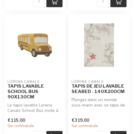
LORENA CANALS
LORENA CANALS
TAPIS LAVABLE
TAPIS DE JEU LAVABLE
SCHOOL BUS
SEABED - 140X200CM
90X130CM
Plongez dans un monde
Le tapis lavable Lorena
sous-marin avec ce tapis de
Canals School Bus invite à
jeu lavable Seabed de
l’aventure avec sa forme
Lorena C...
€115,00
€319,00
ludi...
Sur commande
Sur commande