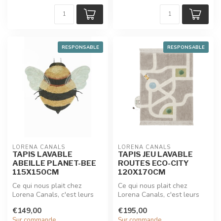
RESPONSABLE
RESPONSABLE
LORENA CANALS
LORENA CANALS
TAPIS LAVABLE
TAPIS JEU LAVABLE
ABEILLE PLANET-BEE
ROUTES ECO-CITY
115X150CM
120X170CM
Ce qui nous plait chez
Ce qui nous plait chez
Lorena Canals, c'est leurs
Lorena Canals, c'est leurs
tapis doux et intemporels
tapis doux et intemporels
€149,00
€195,00
100%...
100%...
Sur commande
Sur commande