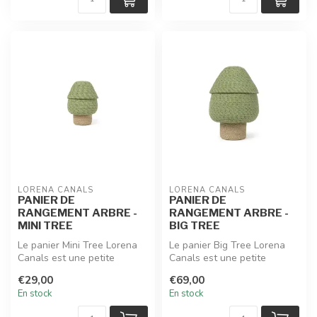
LORENA CANALS
LORENA CANALS
PANIER DE
PANIER DE
RANGEMENT ARBRE -
RANGEMENT ARBRE -
MINI TREE
BIG TREE
Le panier Mini Tree Lorena
Le panier Big Tree Lorena
Canals est une petite
Canals est une petite
merveille artisanale aux
merveille artisanale aux
€29,00
€69,00
teinte...
teintes...
En stock
En stock