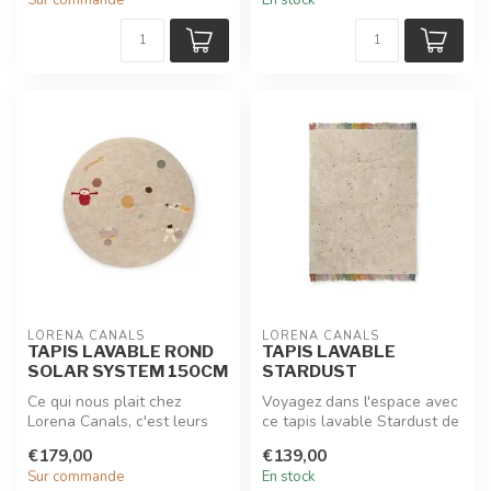
LORENA CANALS
LORENA CANALS
TAPIS LAVABLE ROND
TAPIS LAVABLE
SOLAR SYSTEM 150CM
STARDUST
Ce qui nous plait chez
Voyagez dans l'espace avec
Lorena Canals, c'est leurs
ce tapis lavable Stardust de
tapis doux et intemporels
Lorena Canals. En coton ...
€179,00
€139,00
100%...
Sur commande
En stock