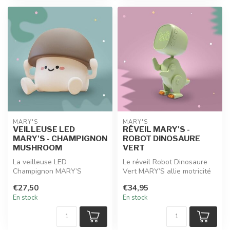
MARY'S
MARY'S
VEILLEUSE LED
RÉVEIL MARY'S -
MARY'S - CHAMPIGNON
ROBOT DINOSAURE
MUSHROOM
VERT
La veilleuse LED
Le réveil Robot Dinosaure
Champignon MARY’S
Vert MARY’S allie motricité
évoque un petit conte de
ludique et rigueur tempore...
€27,50
€34,95
forêt à elle seule :...
En stock
En stock