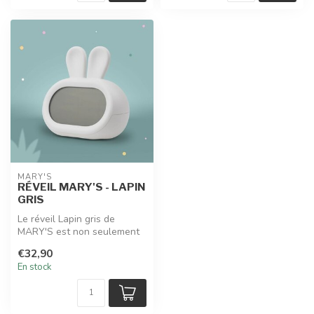
MARY'S
RÉVEIL MARY'S - LAPIN
GRIS
Le réveil Lapin gris de
MARY'S est non seulement
un appareil pratique, mais
€32,90
auss...
En stock