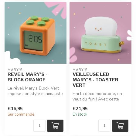
MARY'S
MARY'S
RÉVEIL MARY'S -
VEILLEUSE LED
BLOCK ORANGE
MARY'S - TOASTER
VERT
Le réveil Mary’s Block Vert
impose son style minimaliste
Fini la déco monotone, on
avec son format compact...
veut du fun ! Avec cette
veilleuse led MARY'S en
€16,95
€21,95
forme...
Sur commande
En stock