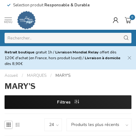
Selection produit
Responsable & Durable
0
MENU
Retrait boutique
gratuit 1h /
Livraison Mondial Relay
offert dès
120€ d'achat (en France, hors produit lourd) /
Livraison à domicile
dès 8,90€
Accueil
/
MARQUES
/
MARY'S
MARY'S
Filtres