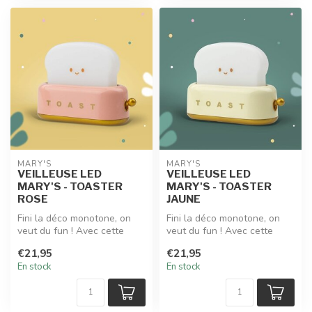
MARY'S
MARY'S
VEILLEUSE LED
VEILLEUSE LED
MARY'S - TOASTER
MARY'S - TOASTER
ROSE
JAUNE
Fini la déco monotone, on
Fini la déco monotone, on
veut du fun ! Avec cette
veut du fun ! Avec cette
veilleuse led MARY'S en
veilleuse led MARY'S en
€21,95
€21,95
forme...
forme...
En stock
En stock