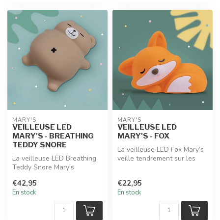
MARY'S
MARY'S
VEILLEUSE LED
VEILLEUSE LED
MARY'S - BREATHING
MARY'S - FOX
TEDDY SNORE
La veilleuse LED Fox Mary’s
La veilleuse LED Breathing
veille tendrement sur les
Teddy Snore Mary’s
nuits des petits rêveurs. ...
accompagne les enfants
€42,95
€22,95
vers le som...
En stock
En stock