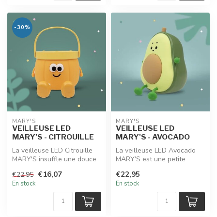
-30%
MARY'S
MARY'S
VEILLEUSE LED
VEILLEUSE LED
MARY'S - CITROUILLE
MARY'S - AVOCADO
La veilleuse LED Citrouille
La veilleuse LED Avocado
MARY'S insuffle une douce
MARY’S est une petite
lumière automnale dans la ...
bouffée de fraîcheur fruitée :
€16,07
€22,95
€22,95
un...
En stock
En stock