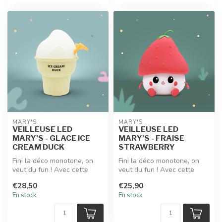
MARY'S
MARY'S
VEILLEUSE LED
VEILLEUSE LED
MARY'S - GLACE ICE
MARY'S - FRAISE
CREAM DUCK
STRAWBERRY
Fini la déco monotone, on
Fini la déco monotone, on
veut du fun ! Avec cette
veut du fun ! Avec cette
veilleuse led MARY'S en
veilleuse led MARY'S en
€28,50
€25,90
forme...
forme...
En stock
En stock