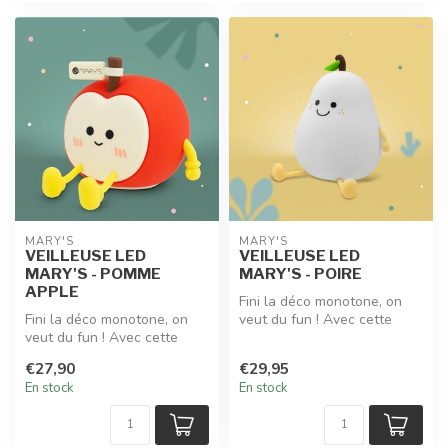
MARY'S
MARY'S
VEILLEUSE LED
VEILLEUSE LED
MARY'S - POMME
MARY'S - POIRE
APPLE
Fini la déco monotone, on
Fini la déco monotone, on
veut du fun ! Avec cette
veut du fun ! Avec cette
veilleuse led MARY'S en
veilleuse led MARY'S en
forme...
€27,90
€29,95
forme...
En stock
En stock