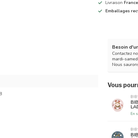
Livraison
France
Emballages rec
Besoin d'un
Contactez no
mardi-samedi
Nous saurons
Vous pourr
8
BIB
BI
LA
En s
BIB
BI