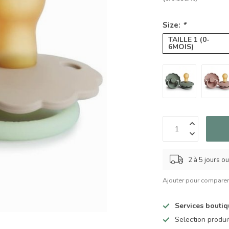
Size:
*
TAILLE 1 (0-
6MOIS)
2 à 5 jours o
Ajouter pour compare
Services bouti
Selection produ