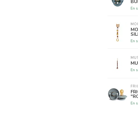
BU
En s
MO
MO
SI
En s
MU
MU
En s
FRI
FR
"R
En s