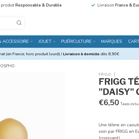
n produit
Responsable & Durable
Livraison
France & Eu
& ACCESSOIRE
JOUET
PUÉRICULTURE
MARQUES
CAR
at (en France, hors produit lourd) /
Livraison à domicile
dès 8,90€
PHOSPHO
FRIGG
FRIGG T
"DAISY"
€6,50
Taxes inclu
Une tétine en caout
soin par FRIGG en E
(croissant)