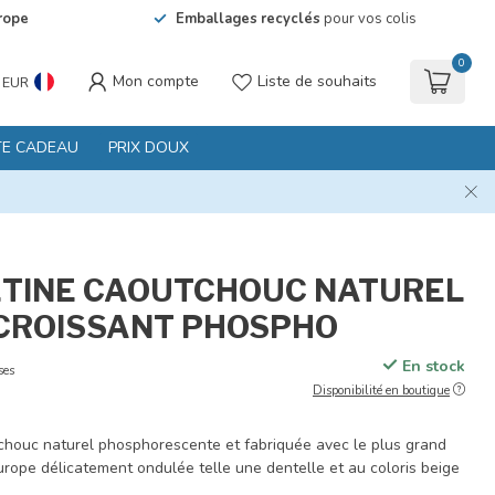
rope
Emballages recyclés
pour vos colis
0
Mon compte
Liste de souhaits
EUR
TE CADEAU
PRIX DOUX
ÉTINE CAOUTCHOUC NATUREL
 CROISSANT PHOSPHO
En stock
ses
Disponibilité en boutique
chouc naturel phosphorescente et fabriquée avec le plus grand
urope délicatement ondulée telle une dentelle et au coloris beige