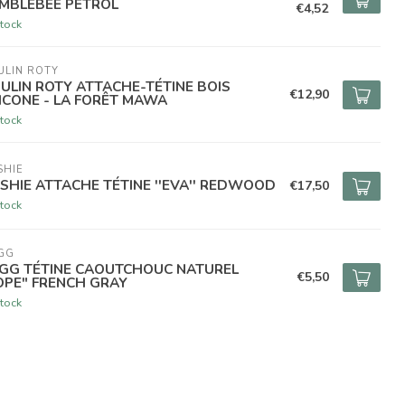
MBLEBEE PETROL
€4,52
tock
ULIN ROTY
ULIN ROTY ATTACHE-TÉTINE BOIS
€12,90
LICONE - LA FORÊT MAWA
tock
SHIE
SHIE ATTACHE TÉTINE ''EVA'' REDWOOD
€17,50
tock
GG
IGG TÉTINE CAOUTCHOUC NATUREL
€5,50
OPE" FRENCH GRAY
tock