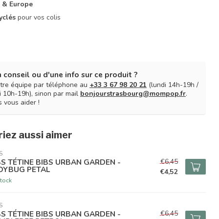
 & Europe
yclés
pour vos colis
 conseil ou d'une info sur ce produit ?
tre équipe par téléphone au
+33 3 67 98 20 21
(lundi 14h-19h /
 10h-19h), sinon par mail
bonjourstrasbourg@mompop.fr
.
 vous aider !
iez aussi aimer
S
€6,45
BS TÉTINE BIBS URBAN GARDEN -
DYBUG PETAL
€4,52
tock
S
€6,45
BS TÉTINE BIBS URBAN GARDEN -