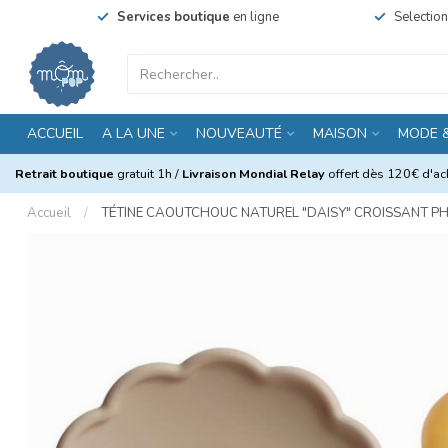
Services boutique
en ligne
Selectio
ACCUEIL
A LA UNE
NOUVEAUTÉ
MAISON
MODE 
Retrait boutique
gratuit 1h /
Livraison Mondial Relay
offert dès 120€ d'ach
Accueil
/
TÉTINE CAOUTCHOUC NATUREL "DAISY" CROISSANT 