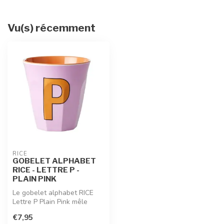
Vu(s) récemment
RICE
GOBELET ALPHABET
RICE - LETTRE P -
PLAIN PINK
Le gobelet alphabet RICE
Lettre P Plain Pink mêle
douceur pastel et esprit
€7,95
ludiq...