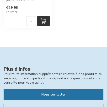
paillettes Hero Robot
Konges Sløjd rend chaque
€29,95
boisson amus...
En stock
Plus d'infos
Pour toute information supplémentaire relative à nos produits ou
services, notre équipe boutique répond à vos questions et vous
conseille pour votre achat
Nous contacter