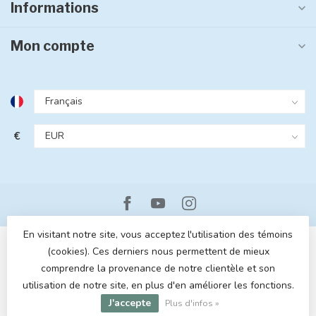
Informations
Mon compte
€
En visitant notre site, vous acceptez l'utilisation des témoins
(cookies). Ces derniers nous permettent de mieux
comprendre la provenance de notre clientèle et son
utilisation de notre site, en plus d'en améliorer les fonctions.
© Copyright 2026 MOM POP
- Powered by
Lightspeed
- Theme by
J'accepte
Dyvelopment
Plus d'infos »