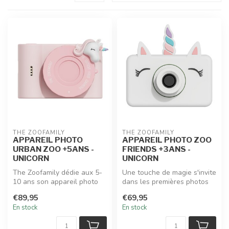
THE ZOOFAMILY
THE ZOOFAMILY
APPAREIL PHOTO
APPAREIL PHOTO ZOO
URBAN ZOO +5ANS -
FRIENDS +3ANS -
UNICORN
UNICORN
The Zoofamily dédie aux 5-
Une touche de magie s'invite
10 ans son appareil photo
dans les premières photos
Urban Zoo Unicorn : un
de votre enfant avec l'ap...
€89,95
€69,95
vérit...
En stock
En stock