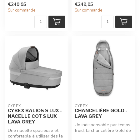
naissance avec votre pous...
naissance avec votre pous...
€249,95
€249,95
Sur commande
Sur commande
CYBEX
CYBEX
CYBEX BALIOS S LUX -
CHANCELIÈRE GOLD -
NACELLE COT S LUX
LAVA GREY
LAVA GREY
Un indispensable par temps
Une nacelle spacieuse et
froid, la chancelière Gold de
confortable à utiliser dès la
Cybex est dotée d’une d...