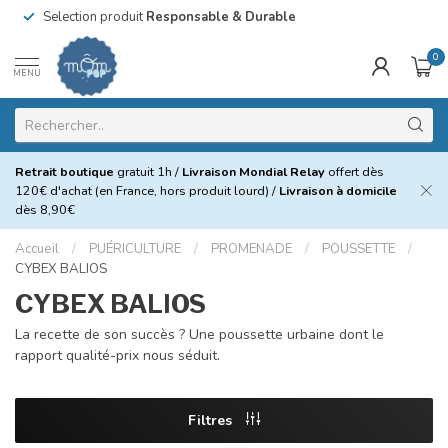
Selection produit
Responsable & Durable
0
MENU
Retrait boutique
gratuit 1h /
Livraison Mondial Relay
offert dès
120€ d'achat (en France, hors produit lourd) /
Livraison à domicile
dès 8,90€
Accueil
/
PUÉRICULTURE
/
PROMENADE
/
POUSSETTE
/
CYBEX BALIOS
CYBEX BALIOS
La recette de son succès ? Une poussette urbaine dont le
rapport qualité-prix nous séduit.
Filtres