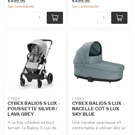
€499,95
€499,95
Sur commande
Sur commande
CYBEX
CYBEX
CYBEX BALIOS S LUX -
CYBEX BALIOS S LUX -
POUSSETTE SILVER /
NACELLE COT S LUX
LAVA GREY
SKY BLUE
A la fois citadine et tout
Une nacelle spacieuse et
terrain, la Balios S Lux de
confortable à utiliser dès la
Cybex réuni les caractéri...
naissance avec votre pous...