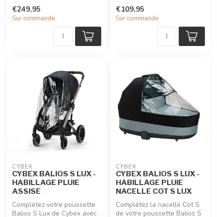
naissance avec votre pous...
€249,95
€109,95
Sur commande
Sur commande
CYBEX
CYBEX
CYBEX BALIOS S LUX -
CYBEX BALIOS S LUX -
HABILLAGE PLUIE
HABILLAGE PLUIE
ASSISE
NACELLE COT S LUX
Complétez votre poussette
Complétez la nacelle Cot S
Balios S Lux de Cybex avec
de votre poussette Balios S