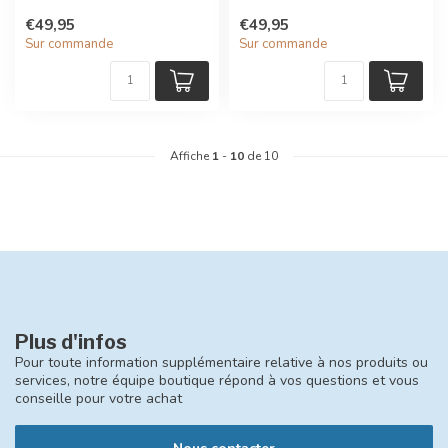
un habillage pluie aussi ef...
Lux de Cybex avec un habi...
€49,95
€49,95
Sur commande
Sur commande
Affiche
1
-
10
de 10
Plus d'infos
Pour toute information supplémentaire relative à nos produits ou
services, notre équipe boutique répond à vos questions et vous
conseille pour votre achat