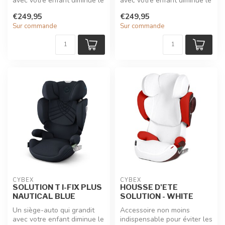
avec votre enfant diminue le
avec votre enfant diminue le
risque de blessure tout e...
risque de blessure tout e...
€249,95
€249,95
Sur commande
Sur commande
CYBEX
CYBEX
SOLUTION T I-FIX PLUS
HOUSSE D'ETE
NAUTICAL BLUE
SOLUTION - WHITE
Un siège-auto qui grandit
Accessoire non moins
avec votre enfant diminue le
indispensable pour éviter les