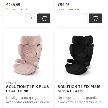
risque de blessure tout e...
coups de chaud dans la
€249,95
€59,95
voitur...
Sur commande
Sur commande
CYBEX
CYBEX
SOLUTION T I-FIX PLUS
SOLUTION T I-FIX PLUS
PEACH PINK
SEPIA BLACK
Un siège-auto qui grandit
Un siège-auto qui grandit
avec votre enfant diminue le
avec votre enfant diminue le
risque de blessure tout e...
risque de blessure tout e...