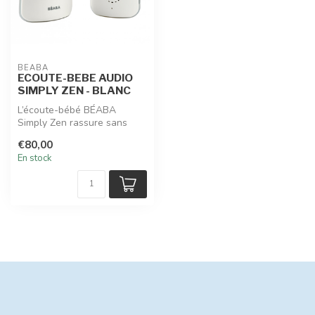
BEABA
ECOUTE-BEBE AUDIO
SIMPLY ZEN - BLANC
L’écoute-bébé BÉABA
Simply Zen rassure sans
perturber le sommeil :
€80,00
technologie 0...
En stock