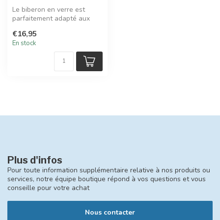
Le biberon en verre est
parfaitement adapté aux
premières tétées dès la
€16,95
naissanc...
En stock
Plus d'infos
Pour toute information supplémentaire relative à nos produits ou
services, notre équipe boutique répond à vos questions et vous
conseille pour votre achat
Nous contacter