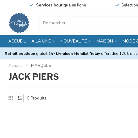
Services boutique
en ligne
Selectio
ACCUEIL
A LA UNE
NOUVEAUTÉ
MAISON
MODE 
Retrait boutique
gratuit 1h /
Livraison Mondial Relay
offert dès 120€ d'ach
Accueil
/
MARQUES
JACK PIERS
0
Produits