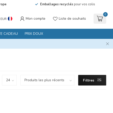
rope
Emballages recyclés
pour vos colis
0
Mon compte
Liste de souhaits
EUR
TE CADEAU
PRIX DOUX
Filtres