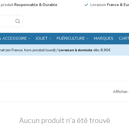
n produit
Responsable & Durable
Livraison
France & Eu
& ACCESSOIRE
JOUET
PUÉRICULTURE
MARQUES
CAR
at (en France, hors produit lourd) /
Livraison à domicile
dès 8,90€
Afficher:
Aucun produit n'a été trouvé