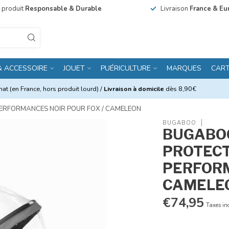
n produit
Responsable & Durable
Livraison
France & Eu
& ACCESSOIRE
JOUET
PUÉRICULTURE
MARQUES
CAR
at (en France, hors produit lourd) /
Livraison à domicile
dès 8,90€
PERFORMANCES NOIR POUR FOX / CAMELEON
BUGABOO
BUGABOO
PROTECT
PERFORM
CAMELE
€74,95
Taxes in