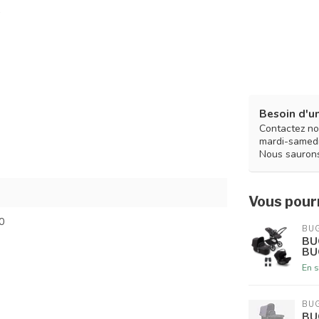
Besoin d'un
Contactez no
mardi-samedi
Nous saurons
Vous pourr
0
BU
BU
BU
En s
BU
BU