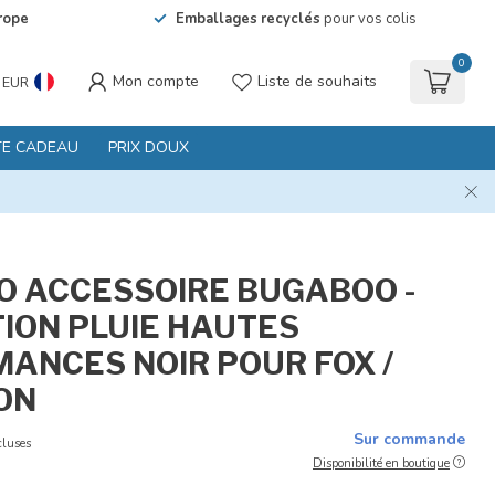
rope
Emballages recyclés
pour vos colis
0
Mon compte
Liste de souhaits
EUR
TE CADEAU
PRIX DOUX
 ACCESSOIRE BUGABOO -
ION PLUIE HAUTES
ANCES NOIR POUR FOX /
ON
Sur commande
cluses
Disponibilité en boutique