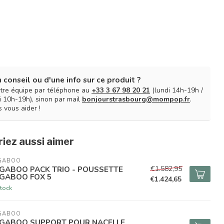
 conseil ou d'une info sur ce produit ?
tre équipe par téléphone au
+33 3 67 98 20 21
(lundi 14h-19h /
 10h-19h), sinon par mail
bonjourstrasbourg@mompop.fr
.
 vous aider !
iez aussi aimer
GABOO
€1.582,95
GABOO PACK TRIO - POUSSETTE
GABOO FOX 5
€1.424,65
tock
GABOO
GABOO SUPPORT POUR NACELLE