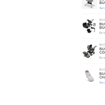
BU
Sur
BU
BU
BU
En s
BU
BU
CO
En s
BU
BU
CH
Sur