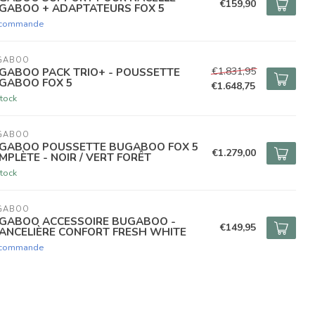
€159,90
GABOO + ADAPTATEURS FOX 5
 commande
GABOO
€1.831,95
GABOO PACK TRIO+ - POUSSETTE
GABOO FOX 5
€1.648,75
tock
GABOO
GABOO POUSSETTE BUGABOO FOX 5
€1.279,00
MPLÈTE - NOIR / VERT FORÊT
tock
GABOO
GABOO ACCESSOIRE BUGABOO -
€149,95
ANCELIÈRE CONFORT FRESH WHITE
 commande