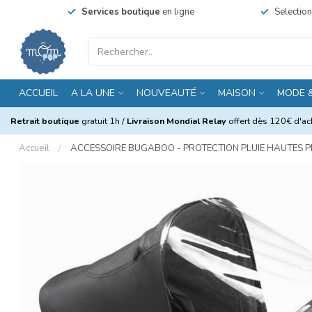
Services boutique
en ligne
Selectio
ACCUEIL
A LA UNE
NOUVEAUTÉ
MAISON
MODE 
Retrait boutique
gratuit 1h /
Livraison Mondial Relay
offert dès 120€ d'ach
Accueil
/
ACCESSOIRE BUGABOO - PROTECTION PLUIE HAUTES 