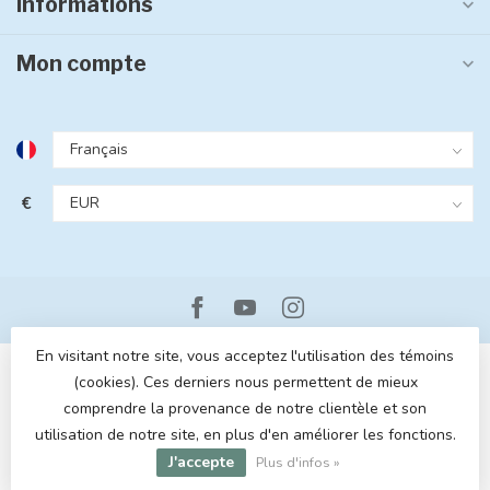
Informations
Mon compte
€
En visitant notre site, vous acceptez l'utilisation des témoins
(cookies). Ces derniers nous permettent de mieux
comprendre la provenance de notre clientèle et son
utilisation de notre site, en plus d'en améliorer les fonctions.
© Copyright 2026 MOM POP
- Powered by
Lightspeed
- Theme by
J'accepte
Dyvelopment
Plus d'infos »