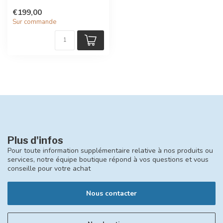
KUKO de CHARLIE CRANE
€199,00
deviendr...
Sur commande
Plus d'infos
Pour toute information supplémentaire relative à nos produits ou
services, notre équipe boutique répond à vos questions et vous
conseille pour votre achat
Nous contacter