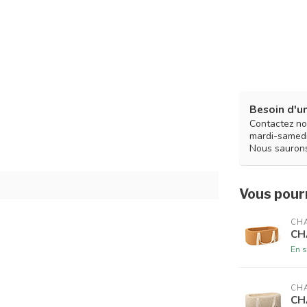
Besoin d'un
Contactez no
mardi-samedi
Nous saurons
Vous pourr
CHA
CH
En s
CHA
CH