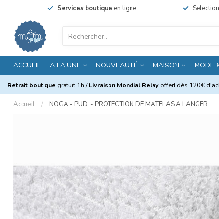
Services boutique
en ligne
Selectio
ACCUEIL
A LA UNE
NOUVEAUTÉ
MAISON
MODE 
Retrait boutique
gratuit 1h /
Livraison Mondial Relay
offert dès 120€ d'ach
Accueil
/
NOGA - PUDI - PROTECTION DE MATELAS A LANGER