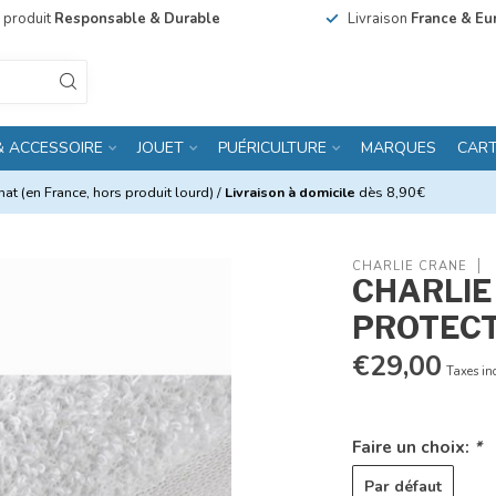
n produit
Responsable & Durable
Livraison
France & Eu
& ACCESSOIRE
JOUET
PUÉRICULTURE
MARQUES
CAR
at (en France, hors produit lourd) /
Livraison à domicile
dès 8,90€
CHARLIE CRANE
CHARLIE 
PROTECT
€29,00
Taxes in
Faire un choix:
*
Par défaut