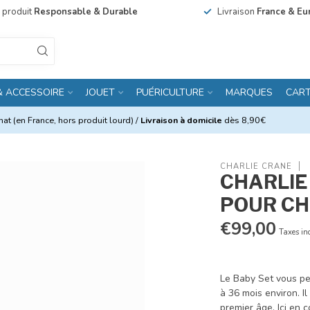
n produit
Responsable & Durable
Livraison
France & Eu
& ACCESSOIRE
JOUET
PUÉRICULTURE
MARQUES
CAR
at (en France, hors produit lourd) /
Livraison à domicile
dès 8,90€
CHARLIE CRANE
CHARLIE
POUR CH
€99,00
Taxes in
Le Baby Set vous pe
à 36 mois environ. I
premier âge. Ici en c