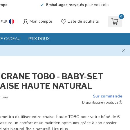
rope
Emballages recyclés
pour vos colis
0
Mon compte
Liste de souhaits
EUR
TE CADEAU
PRIX DOUX
 CRANE TOBO - BABY-SET
AISE HAUTE NATURAL
Sur commande
cluses
Disponibilité en boutique
rmettra d’utiliser votre chaise-haute TOBO pour votre bébé de 6
l assure un confort et un maintien optimums grâce à son dossier
oloris Natural (bois naturel).
Lire plus
.