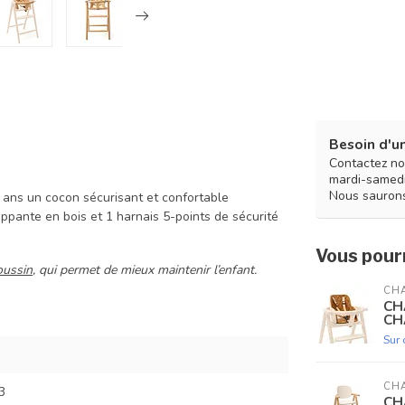
Besoin d'un
Contactez no
mardi-samedi
Nous saurons
ans un cocon sécurisant et confortable
ppante en bois et 1 harnais 5-points de sécurité
Vous pourr
oussin
, qui permet de mieux maintenir l’enfant.
CHA
CH
CH
Sur
CHA
3
CH