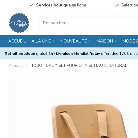
Services boutique
en ligne
Selectio
ACCUEIL
A LA UNE
NOUVEAUTÉ
MAISON
MODE 
Retrait boutique
gratuit 1h /
Livraison Mondial Relay
offert dès 120€ d'ach
Accueil
/
TOBO - BABY-SET POUR CHAISE HAUTE NATURAL