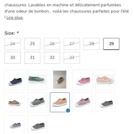
chaussures. Lavables en machine et délicatement parfumées
d'une odeur de bonbon... voilà les chaussures parfaites pour l'été
!
Lire plus
.
Size:
*
29
24
25
26
27
28
30
31
32
33