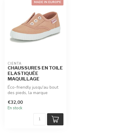
MADE IN EUROPE
CIENTA
CHAUSSURES EN TOILE
ELASTIQUÉE
MAQUILLAGE
Éco-friendly jusqu'au bout
des pieds, la marque
espagnole CIENTA utilise
€32,00
des mat...
En stock