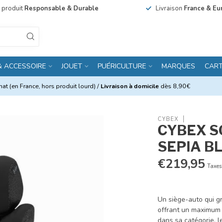
n produit
Responsable & Durable
Livraison
France & Eu
& ACCESSOIRE
JOUET
PUÉRICULTURE
MARQUES
CAR
at (en France, hors produit lourd) /
Livraison à domicile
dès 8,90€
CYBEX
CYBEX S
SEPIA B
€219,95
Taxes
Un siège-auto qui gr
offrant un maximum 
dans sa catégorie, l