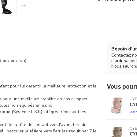
Besoin d'un
Contactez no
2 ans environ)
mardi-samedi
Nous saurons
Vous pourr
fant pour lui garantir la meilleure protection et le
k pour une meilleure stabilité en cas d'impact -
CY
CY
cules non équipés en isofix
Sur
pique
(Système L.S.P.) intégrée réduisant les
 de la tête de l'enfant vers l'avant lors du
CY
 : basculer la têtière vers l'arrière réduit par 7 le
CY