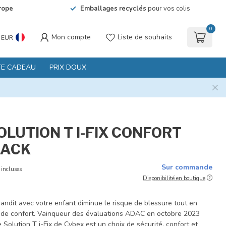
rope
Emballages recyclés
pour vos colis
0
Mon compte
Liste de souhaits
EUR
TE CADEAU
PRIX DOUX
OLUTION T I-FIX CONFORT
LACK
Sur commande
 incluses
Disponibilité en boutique
andit avec votre enfant diminue le risque de blessure tout en
de confort. Vainqueur des évaluations ADAC en octobre 2023
e Solution T i-Fix de Cybex est un choix de sécurité, confort et