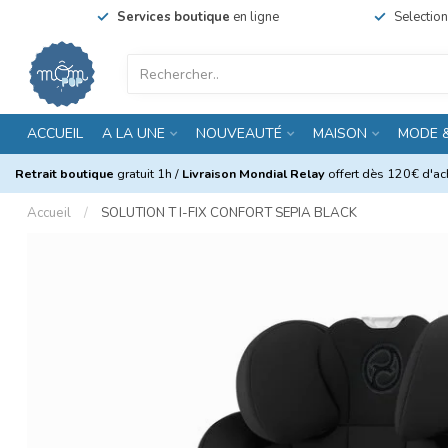
Services boutique
en ligne
Selectio
ACCUEIL
A LA UNE
NOUVEAUTÉ
MAISON
MODE 
Retrait boutique
gratuit 1h /
Livraison Mondial Relay
offert dès 120€ d'ach
Accueil
/
SOLUTION T I-FIX CONFORT SEPIA BLACK