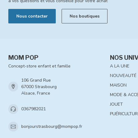
à vos questions et vous conseille pour votre achat
Nous contacter
Nos boutiques
MOM POP
NOS UNI
Concept-store enfant et famille
A LA UNE
NOUVEAUTÉ
106 Grand Rue
MAISON
67000 Strasbourg
Alsace, France
MODE & ACC
JOUET
0367982021
PUÉRICULTUR
bonjourstrasbourg@mompop.fr