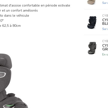
Sur
limat d'assise confortable en période estivale
r et un confort améliorés
to dans le véhicule
CY
CY
0°
BL
e 62,5 à 80cm
Sur
CY
CY
GR
En s