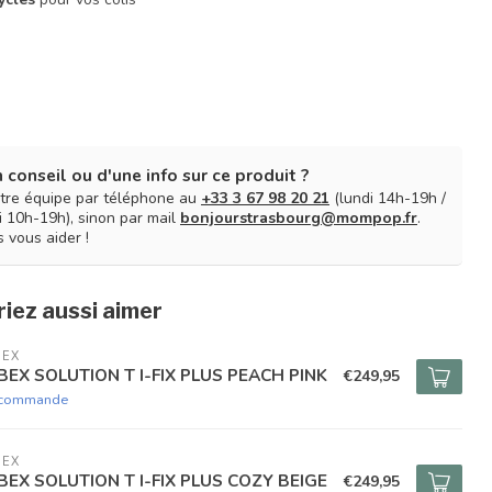
 conseil ou d'une info sur ce produit ?
tre équipe par téléphone au
+33 3 67 98 20 21
(lundi 14h-19h /
 10h-19h), sinon par mail
bonjourstrasbourg@mompop.fr
.
 vous aider !
iez aussi aimer
BEX
BEX SOLUTION T I-FIX PLUS PEACH PINK
€249,95
 commande
BEX
BEX SOLUTION T I-FIX PLUS COZY BEIGE
€249,95