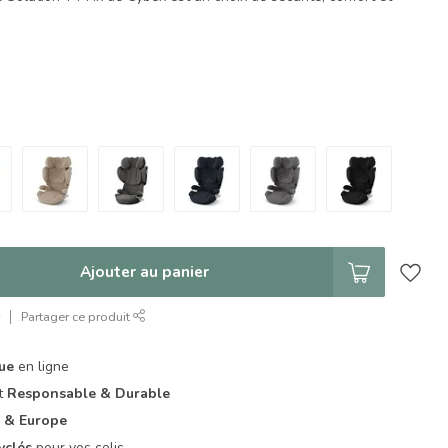
Ajouter au panier
r
Partager ce produit
que
en ligne
it
Responsable & Durable
 & Europe
yclés
pour vos colis