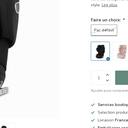
style.
Lire plus
.
Faire un choix:
*
Par défaut
Ajouter pour compare
Services bouti
Selection produ
Livraison
France
Emballages rec