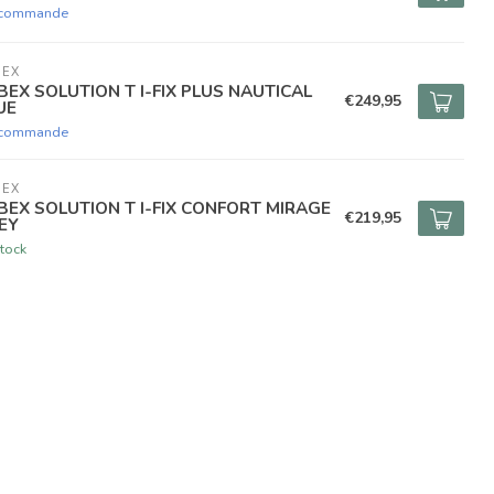
 commande
BEX
BEX SOLUTION T I-FIX PLUS NAUTICAL
€249,95
UE
 commande
BEX
BEX SOLUTION T I-FIX CONFORT MIRAGE
€219,95
EY
tock