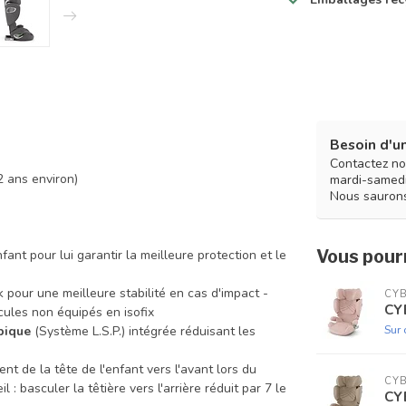
Besoin d'un
Contactez no
2 ans environ)
mardi-samedi
Nous saurons
Vous pourr
fant pour lui garantir la meilleure protection et le
k pour une meilleure stabilité en cas d'impact -
CY
CY
cules non équipés en isofix
Sur
pique
(Système L.S.P.) intégrée réduisant les
 de la tête de l'enfant vers l'avant lors du
CY
 : basculer la têtière vers l'arrière réduit par 7 le
CY