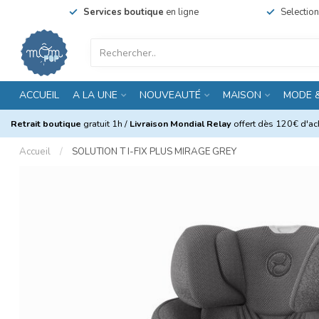
Services boutique
en ligne
Selectio
ACCUEIL
A LA UNE
NOUVEAUTÉ
MAISON
MODE 
Retrait boutique
gratuit 1h /
Livraison Mondial Relay
offert dès 120€ d'ach
Accueil
/
SOLUTION T I-FIX PLUS MIRAGE GREY