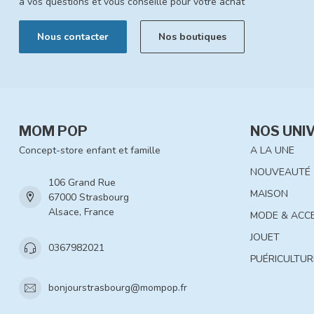
à vos questions et vous conseille pour votre achat
Nous contacter
Nos boutiques
MOM POP
NOS UNI
Concept-store enfant et famille
A LA UNE
NOUVEAUTÉ
106 Grand Rue
MAISON
67000 Strasbourg
Alsace, France
MODE & ACC
JOUET
0367982021
PUÉRICULTUR
bonjourstrasbourg@mompop.fr