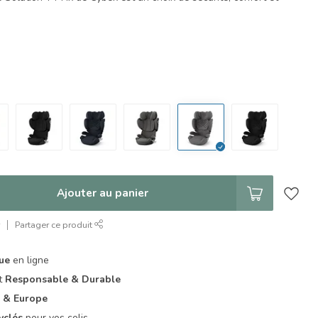
Ajouter au panier
r
Partager ce produit
que
en ligne
it
Responsable & Durable
 & Europe
yclés
pour vos colis