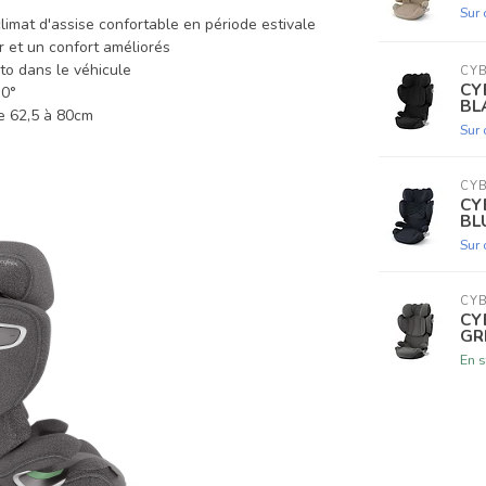
Sur
limat d'assise confortable en période estivale
r et un confort améliorés
to dans le véhicule
CY
CY
0°
BL
e 62,5 à 80cm
Sur
CY
CY
BL
Sur
CY
CY
GR
En s