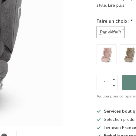
style.
Lire plus
.
Faire un choix:
*
Par défaut
Ajouter pour compare
Services bouti
Selection produ
Livraison
France
Emballages rec