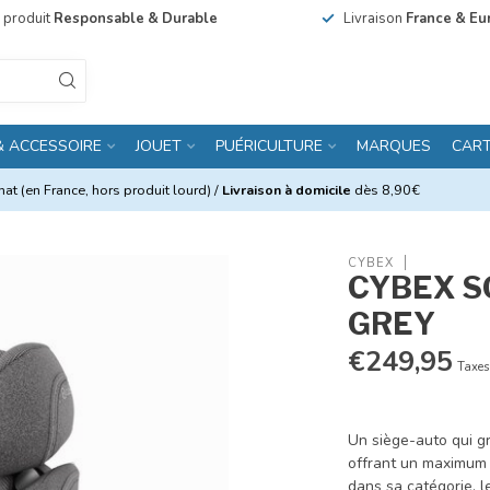
n produit
Responsable & Durable
Livraison
France & Eu
& ACCESSOIRE
JOUET
PUÉRICULTURE
MARQUES
CAR
at (en France, hors produit lourd) /
Livraison à domicile
dès 8,90€
CYBEX
CYBEX SO
GREY
€249,95
Taxes
Un siège-auto qui gr
offrant un maximum 
dans sa catégorie, l