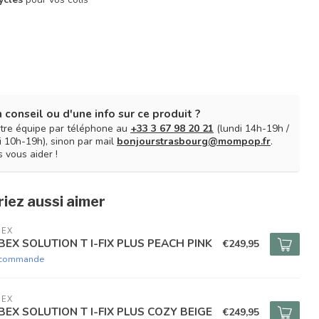
 conseil ou d'une info sur ce produit ?
tre équipe par téléphone au
+33 3 67 98 20 21
(lundi 14h-19h /
 10h-19h), sinon par mail
bonjourstrasbourg@mompop.fr
.
 vous aider !
iez aussi aimer
BEX
BEX SOLUTION T I-FIX PLUS PEACH PINK
€249,95
 commande
BEX
BEX SOLUTION T I-FIX PLUS COZY BEIGE
€249,95