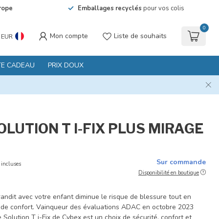
rope
Emballages recyclés
pour vos colis
0
Mon compte
Liste de souhaits
EUR
TE CADEAU
PRIX DOUX
LUTION T I-FIX PLUS MIRAGE
Sur commande
 incluses
Disponibilité en boutique
andit avec votre enfant diminue le risque de blessure tout en
de confort. Vainqueur des évaluations ADAC en octobre 2023
e Solution T i-Fix de Cybex est un choix de sécurité, confort et