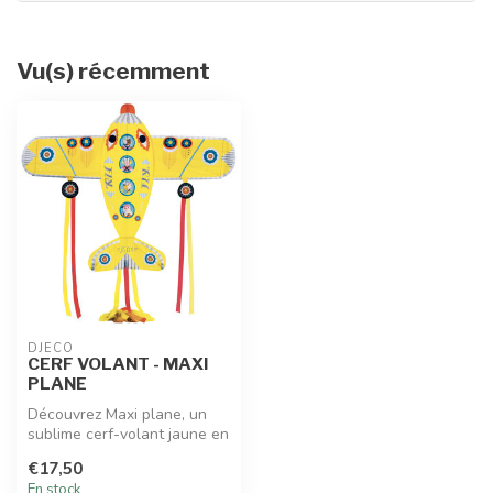
Vu(s) récemment
DJECO
CERF VOLANT - MAXI
PLANE
Découvrez Maxi plane, un
sublime cerf-volant jaune en
forme d'avion !
€17,50
En stock