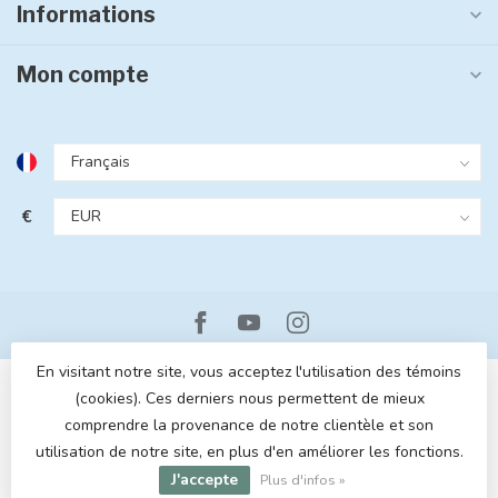
Informations
Mon compte
€
En visitant notre site, vous acceptez l'utilisation des témoins
(cookies). Ces derniers nous permettent de mieux
comprendre la provenance de notre clientèle et son
utilisation de notre site, en plus d'en améliorer les fonctions.
© Copyright 2026 MOM POP
- Powered by
Lightspeed
- Theme by
J'accepte
Dyvelopment
Plus d'infos »