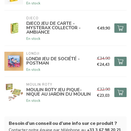
En stock
DJECO
DJECO JEU DE CARTE -
MYSTERAX COLLECTOR -
€49,90
AMBIANCE
En stock
LONDJI
€34,90
LONDJI JEU DE SOCIÉTÉ -
POSTMAN
€24,43
En stock
MOULIN ROTY
€32,90
MOULIN ROTY JEU PIQUE-
NIQUE AU JARDIN DU MOULIN
€23,03
En stock
Besoin d'un conseil ou d'une info sur ce produit ?
Contactez notre équipe par téléphone au
+33 3 67 98 20 21