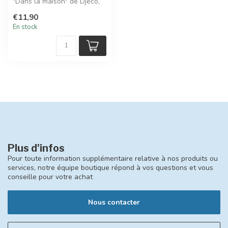
"Dans la maison" de Djeco,
un jeu intemporel composé
€11,90
de...
En stock
Plus d'infos
Pour toute information supplémentaire relative à nos produits ou
services, notre équipe boutique répond à vos questions et vous
conseille pour votre achat
Nous contacter