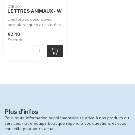
DJECO
LETTRES ANIMAUX - W
Des lettres décoratives
animaleresques et colorées
pour écrire son prénom ou
€2,40
un ...
En stock
Plus d'infos
Pour toute information supplémentaire relative à nos produits ou
services, notre équipe boutique répond à vos questions et vous
conseille pour votre achat