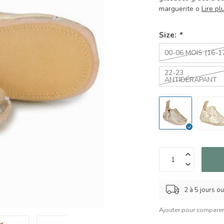
marguerite o
Lire pl
Size:
*
00-06 MOIS (16-1
22-23
ANTIDÉRAPANT
2 à 5 jours o
Ajouter pour compare