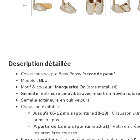
Description détaillée
Chaussons souple Easy Peasy "
seconde peau
"
Modèle :
BLU
Motif & couleur :
Marguerite Or
(doré métallisé)
Semelle intérieure amovible avec insert en hévéa nature
Semelle extérieure en cuir velours
Chausson évolutif :
Jusqu'à 06-12 mois (pointure 18-19)
: Chausson ultr
premiers pas
A partir de 12 mois (pointure 20-21)
: Patin en crêp
les premières courses !
Faciles à enfiler
grâce son élastique et la petite main à l'a