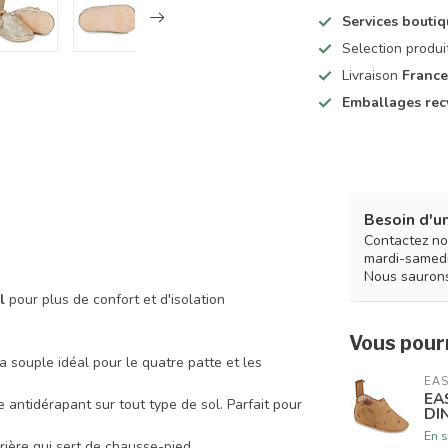
Services bouti
Selection produ
Livraison
France
Emballages rec
Besoin d'un
Contactez no
mardi-samedi
Nous saurons
l
pour plus de confort et d'isolation
Vous pourr
a souple idéal pour le quatre patte et les
EAS
EA
e antidérapant sur tout type de sol. Parfait pour
DI
En s
rrière qui sert de chausse-pied