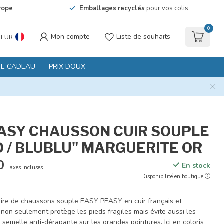
rope
Emballages recyclés
pour vos colis
0
Mon compte
Liste de souhaits
EUR
TE CADEAU
PRIX DOUX
ASY CHAUSSON CUIR SOUPLE
 / BLUBLU" MARGUERITE OR
0
En stock
Taxes incluses
Disponibilité en boutique
aire de chaussons souple EASY PEASY en cuir français et
non seulement protège les pieds fragiles mais évite aussi les
 semelle anti-dérapante sur les grandes pointures. Ici en coloris