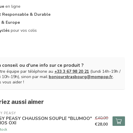
que
en ligne
it
Responsable & Durable
 & Europe
yclés
pour vos colis
 conseil ou d'une info sur ce produit ?
tre équipe par téléphone au
+33 3 67 98 20 21
(lundi 14h-19h /
 10h-19h), sinon par mail
bonjourstrasbourg@mompop.fr
.
 vous aider !
iez aussi aimer
Y PEASY
€40,00
SY PEASY CHAUSSON SOUPLE "BLUMOO"
NOS OXI
€28,00
tock