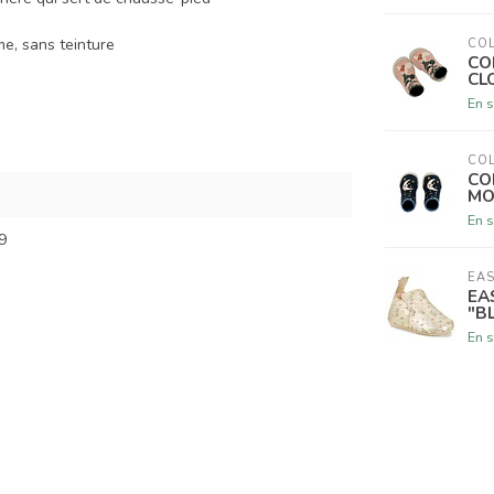
me, sans teinture
COL
CO
CL
En s
COL
CO
MO
En s
9
EAS
EA
"B
En s