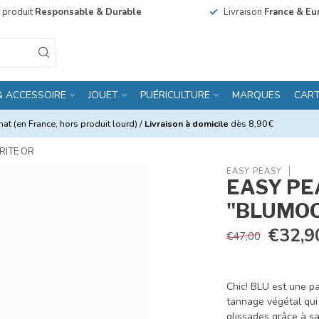
n produit
Responsable & Durable
Livraison
France & Eu
& ACCESSOIRE
JOUET
PUÉRICULTURE
MARQUES
CAR
at (en France, hors produit lourd) /
Livraison à domicile
dès 8,90€
RITE OR
EASY PEASY
EASY PE
"BLUMOO
€32,9
€47,00
Chic! BLU est une p
tannage végétal qui 
glissades grâce à sa