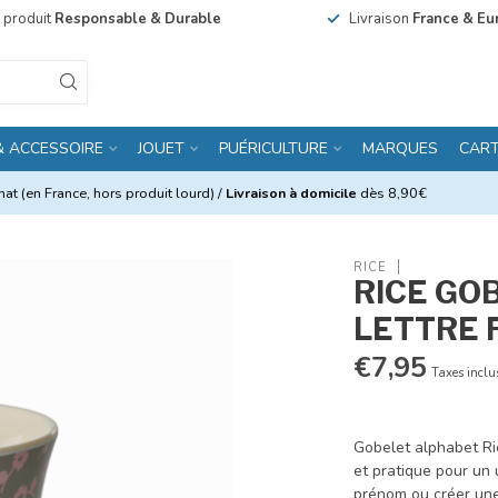
n produit
Responsable & Durable
Livraison
France & Eu
& ACCESSOIRE
JOUET
PUÉRICULTURE
MARQUES
CAR
at (en France, hors produit lourd) /
Livraison à domicile
dès 8,90€
RICE
RICE GO
LETTRE 
€7,95
Taxes inclu
Gobelet alphabet Rice
et pratique pour un 
prénom ou créer une