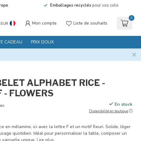
rope
Emballages recyclés
pour vos colis
0
Mon compte
Liste de souhaits
EUR
TE CADEAU
PRIX DOUX
BELET ALPHABET RICE -
F - FLOWERS
En stock
ses
Disponibilité en boutique
 en mélamine, ici avec la lettre F et un motif fleuri. Solide, léger
usage quotidien. Idéal pour personnaliser la table, composer un
 vaisselle unique.
Lire plus
.