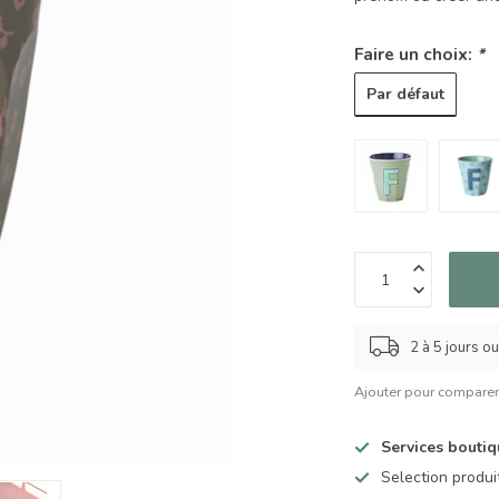
Faire un choix:
*
Par défaut
2 à 5 jours o
Ajouter pour compare
Services bouti
Selection produ