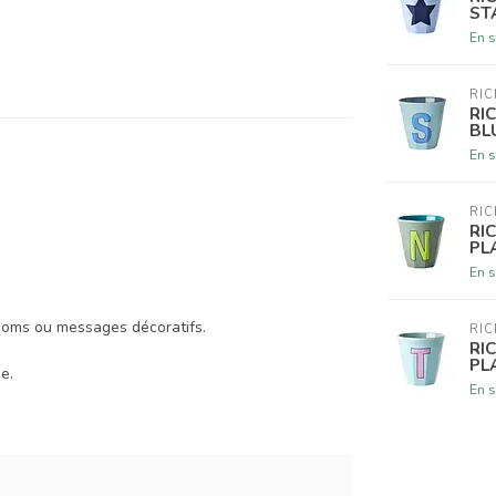
ST
En s
RIC
RI
BL
En s
RIC
RI
PL
En s
noms ou messages décoratifs.
RIC
RI
PL
e.
En s