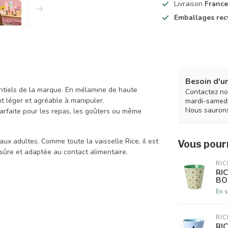
Livraison
France
Emballages rec
Besoin d'un
ntiels de la marque. En mélamine de haute
Contactez no
ant léger et agréable à manipuler.
mardi-samedi
Nous saurons
parfaite pour les repas, les goûters ou même
’aux adultes. Comme toute la vaisselle Rice, il est
Vous pourr
 sûre et adaptée au contact alimentaire.
RIC
RI
BO
En s
RIC
RI