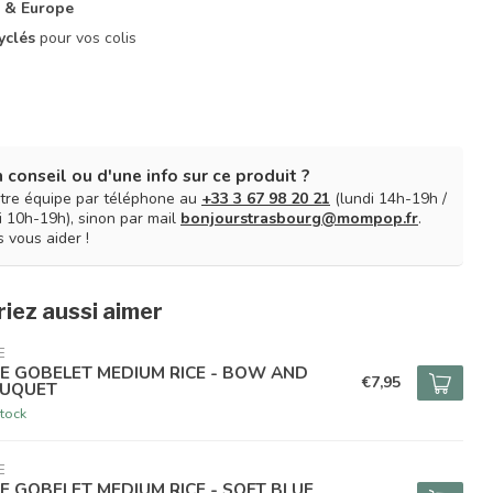
 & Europe
yclés
pour vos colis
 conseil ou d'une info sur ce produit ?
tre équipe par téléphone au
+33 3 67 98 20 21
(lundi 14h-19h /
 10h-19h), sinon par mail
bonjourstrasbourg@mompop.fr
.
 vous aider !
iez aussi aimer
E
CE GOBELET MEDIUM RICE - BOW AND
€7,95
UQUET
tock
E
CE GOBELET MEDIUM RICE - SOFT BLUE