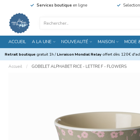
Services boutique
en ligne
Selectio
ACCUEIL
A LA UNE
NOUVEAUTÉ
MAISON
MODE 
Retrait boutique
gratuit 1h /
Livraison Mondial Relay
offert dès 120€ d'ach
Accueil
/
GOBELET ALPHABET RICE - LETTRE F - FLOWERS