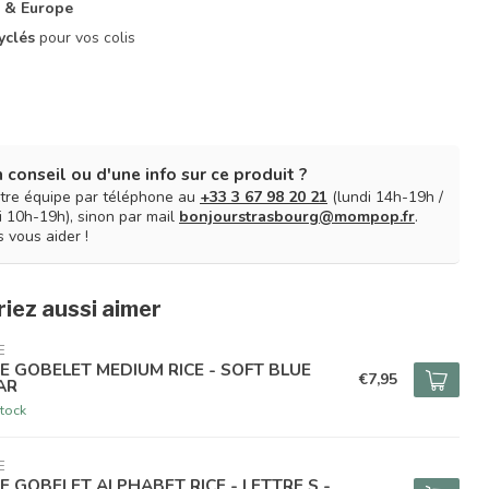
 & Europe
yclés
pour vos colis
 conseil ou d'une info sur ce produit ?
tre équipe par téléphone au
+33 3 67 98 20 21
(lundi 14h-19h /
 10h-19h), sinon par mail
bonjourstrasbourg@mompop.fr
.
 vous aider !
iez aussi aimer
E
CE GOBELET MEDIUM RICE - SOFT BLUE
€7,95
AR
tock
E
CE GOBELET ALPHABET RICE - LETTRE S -