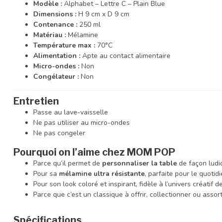
Modèle :
Alphabet – Lettre C – Plain Blue
Dimensions :
H 9 cm x D 9 cm
Contenance :
250 ml
Matériau :
Mélamine
Température max :
70°C
Alimentation :
Apte au contact alimentaire
Micro-ondes :
Non
Congélateur :
Non
Entretien
Passe au lave-vaisselle
Ne pas utiliser au micro-ondes
Ne pas congeler
Pourquoi on l’aime chez MOM POP
Parce qu’il permet de
personnaliser la table
de façon ludi
Pour sa
mélamine ultra résistante
, parfaite pour le quotidi
Pour son look coloré et inspirant, fidèle à l’univers créatif d
Parce que c’est un classique à offrir, collectionner ou assorti
Spécifications