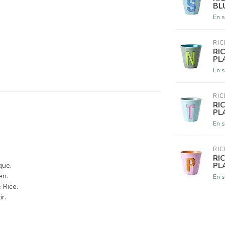
BL
En s
RIC
RI
PL
En s
RIC
RI
PL
En s
RIC
RI
PL
que.
en.
En s
e Rice.
r.