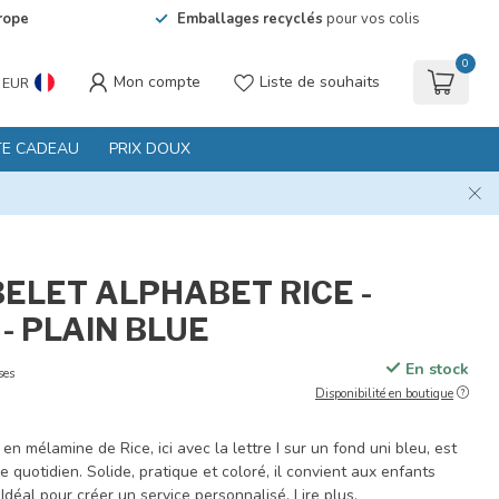
rope
Emballages recyclés
pour vos colis
0
Mon compte
Liste de souhaits
EUR
TE CADEAU
PRIX DOUX
BELET ALPHABET RICE -
 - PLAIN BLUE
En stock
ses
Disponibilité en boutique
en mélamine de Rice, ici avec la lettre I sur un fond uni bleu, est
e quotidien. Solide, pratique et coloré, il convient aux enfants
Idéal pour créer un service personnalisé.
Lire plus
.