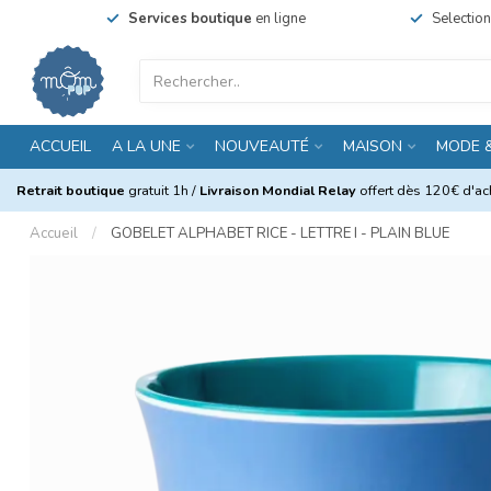
Services boutique
en ligne
Selectio
ACCUEIL
A LA UNE
NOUVEAUTÉ
MAISON
MODE 
Retrait boutique
gratuit 1h /
Livraison Mondial Relay
offert dès 120€ d'ach
Accueil
/
GOBELET ALPHABET RICE - LETTRE I - PLAIN BLUE