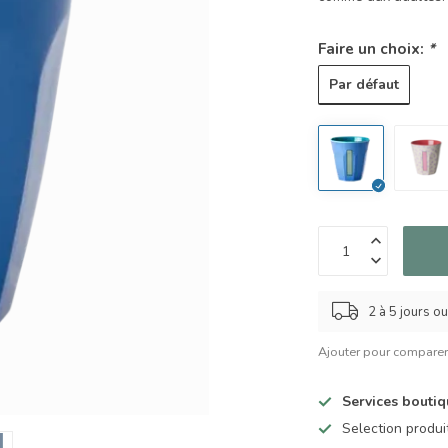
Faire un choix:
*
Par défaut
2 à 5 jours o
Ajouter pour compare
Services bouti
Selection produ