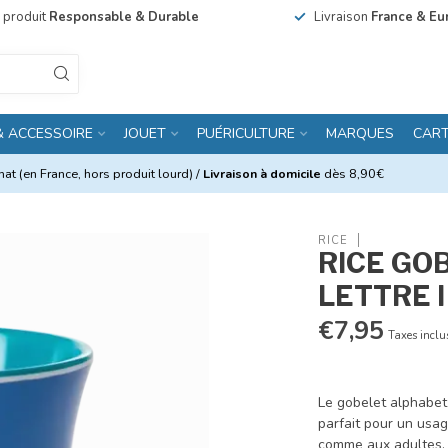
n produit
Responsable & Durable
Livraison
France & Eu
& ACCESSOIRE
JOUET
PUÉRICULTURE
MARQUES
CAR
at (en France, hors produit lourd) /
Livraison à domicile
dès 8,90€
RICE
RICE GO
LETTRE I
€7,95
Taxes inclu
Le gobelet alphabet 
parfait pour un usag
comme aux adultes. 