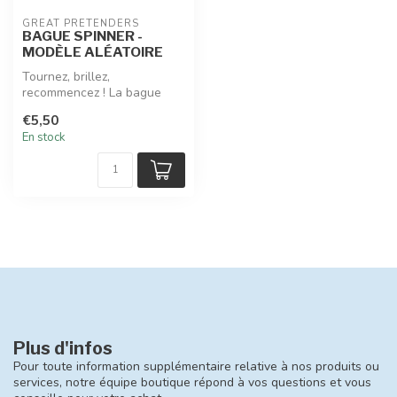
GREAT PRETENDERS
BAGUE SPINNER -
MODÈLE ALÉATOIRE
Tournez, brillez,
recommencez ! La bague
Spinner Bling Bling de Great
€5,50
Pretenders...
En stock
Plus d'infos
Pour toute information supplémentaire relative à nos produits ou
services, notre équipe boutique répond à vos questions et vous