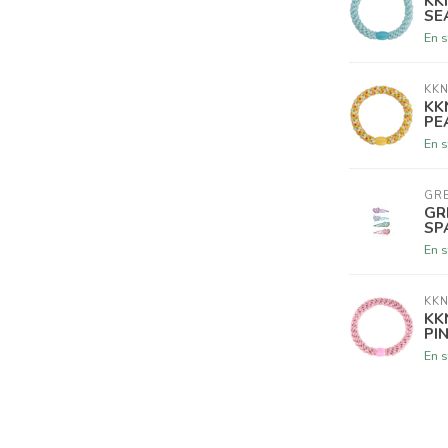
KK
SE
En s
KKN
KK
PE
En s
GR
GR
SP
En s
KKN
KK
PI
En s