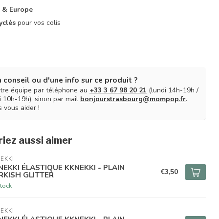
 & Europe
yclés
pour vos colis
 conseil ou d'une info sur ce produit ?
tre équipe par téléphone au
+33 3 67 98 20 21
(lundi 14h-19h /
 10h-19h), sinon par mail
bonjourstrasbourg@mompop.fr
.
 vous aider !
iez aussi aimer
EKKI
NEKKI ÉLASTIQUE KKNEKKI - PLAIN
€3,50
RKISH GLITTER
tock
EKKI