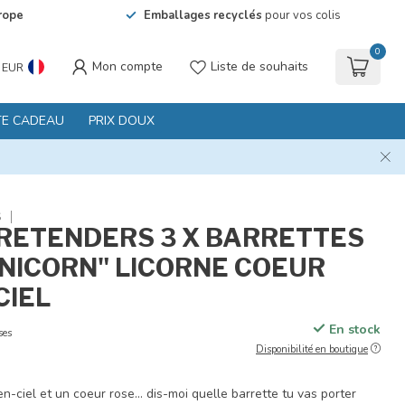
rope
Emballages recyclés
pour vos colis
0
Mon compte
Liste de souhaits
EUR
TE CADEAU
PRIX DOUX
S
RETENDERS 3 X BARRETTES
UNICORN" LICORNE COEUR
CIEL
En stock
ses
Disponibilité en boutique
n-ciel et un coeur rose... dis-moi quelle barrette tu vas porter