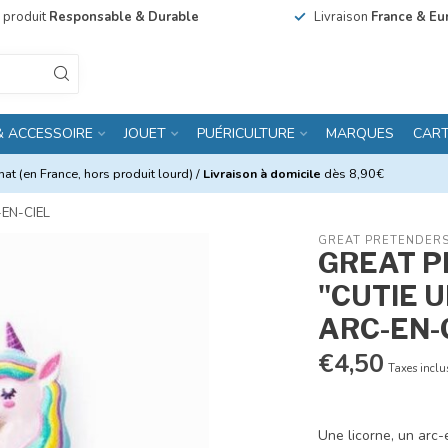
n produit
Responsable & Durable
Livraison
France & Eu
& ACCESSOIRE
JOUET
PUÉRICULTURE
MARQUES
CAR
at (en France, hors produit lourd) /
Livraison à domicile
dès 8,90€
EN-CIEL
GREAT PRETENDER
GREAT P
"CUTIE 
ARC-EN-
€4,50
Taxes inclu
Une licorne, un arc-e