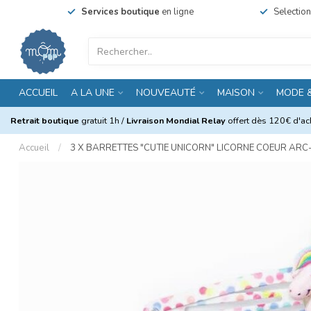
Services boutique
en ligne
Selectio
ACCUEIL
A LA UNE
NOUVEAUTÉ
MAISON
MODE 
Retrait boutique
gratuit 1h /
Livraison Mondial Relay
offert dès 120€ d'ach
Accueil
/
3 X BARRETTES "CUTIE UNICORN" LICORNE COEUR ARC-