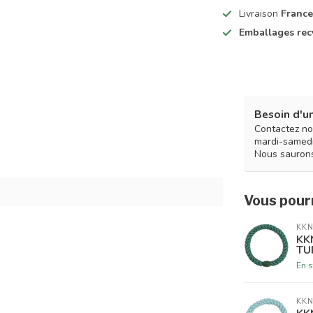
Livraison
France
Emballages rec
Besoin d'un
Contactez no
mardi-samedi
Nous saurons
Vous pourr
KKN
KK
TU
En s
KKN