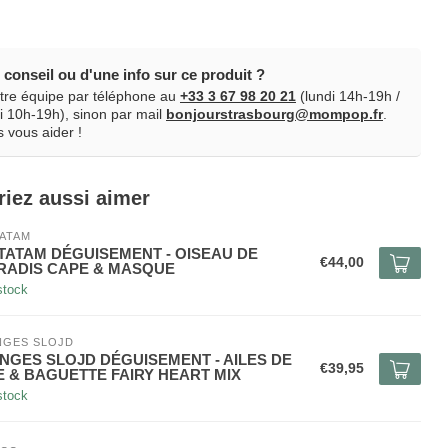
conseil ou d'une info sur ce produit ?
tre équipe par téléphone au
+33 3 67 98 20 21
(lundi 14h-19h /
 10h-19h), sinon par mail
bonjourstrasbourg@mompop.fr
.
 vous aider !
riez aussi aimer
ATAM
TATAM DÉGUISEMENT - OISEAU DE
€44,00
RADIS CAPE & MASQUE
stock
NGES SLOJD
NGES SLOJD DÉGUISEMENT - AILES DE
€39,95
E & BAGUETTE FAIRY HEART MIX
stock