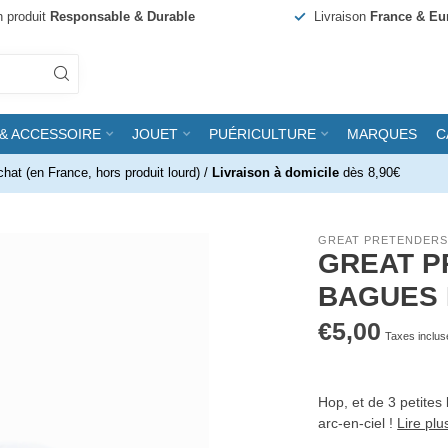
n produit
Responsable & Durable
Livraison
France & Eu
& ACCESSOIRE
JOUET
PUÉRICULTURE
MARQUES
C
chat (en France, hors produit lourd) /
Livraison à domicile
dès 8,90€
GREAT PRETENDER
GREAT P
BAGUES 
€5,00
Taxes inclus
Hop, et de 3 petites
arc-en-ciel !
Lire plu