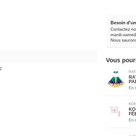
Besoin d'un 
Contactez no
mardi-samedi
Nous saurons
Vous pour
2
RAT
RA
PA
En 
KO
KO
FÉ
En 