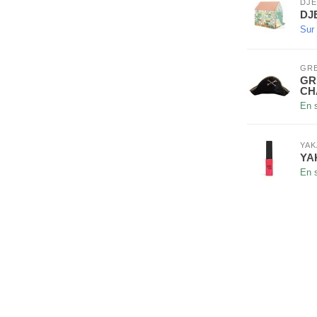
DJ
DJ
Sur
GR
GR
CH
En 
YAK
YA
En 