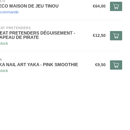
ECO
ECO MAISON DE JEU TINOU
€64,00
 commande
EAT PRETENDERS
EAT PRETENDERS DÉGUISEMENT -
€12,50
APEAU DE PIRATE
stock
A
KA NAIL ART YAKA - PINK SMOOTHIE
€9,50
stock