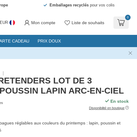
rope
Emballages recyclés
pour vos colis
0
Mon compte
Liste de souhaits
EUR
ARTE CADEAU
PRIX DOUX
S
RETENDERS LOT DE 3
POUSSIN LAPIN ARC-EN-CIEL
En stock
es
Disponibilité en boutique
 bagues réglables aux couleurs du printemps : lapin, poussin et
s
.