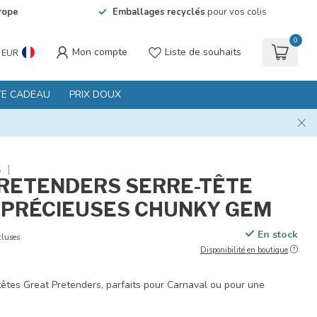
rope
Emballages recyclés
pour vos colis
0
Mon compte
Liste de souhaits
EUR
TE CADEAU
PRIX DOUX
S
RETENDERS SERRE-TÊTE
 PRÉCIEUSES CHUNKY GEM
En stock
cluses
Disponibilité en boutique
têtes Great Pretenders, parfaits pour Carnaval ou pour une