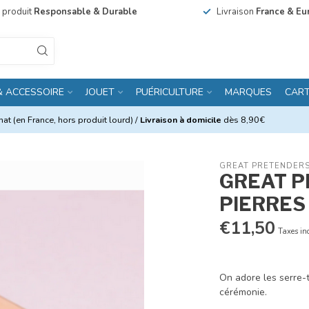
n produit
Responsable & Durable
Livraison
France & Eu
& ACCESSOIRE
JOUET
PUÉRICULTURE
MARQUES
CAR
at (en France, hors produit lourd) /
Livraison à domicile
dès 8,90€
GREAT PRETENDER
GREAT P
PIERRES
€11,50
Taxes in
On adore les serre-
cérémonie.