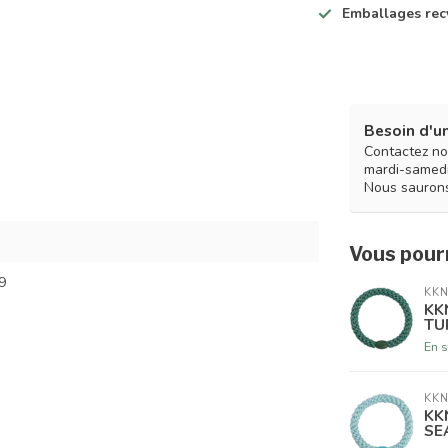
Emballages rec
Besoin d'un
Contactez no
mardi-samedi
Nous saurons
Vous pourr
9
KKN
KK
TU
En s
KKN
KK
SE