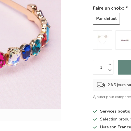
Faire un choix:
*
Par défaut
2 à 5 jours o
Ajouter pour compare
Services bouti
Selection produ
Livraison
France