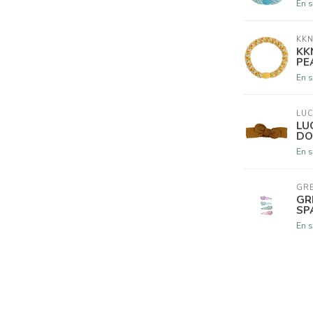
En s
KKN
KK
PE
En s
LUC
LU
DO
En s
GR
GR
SP
En s