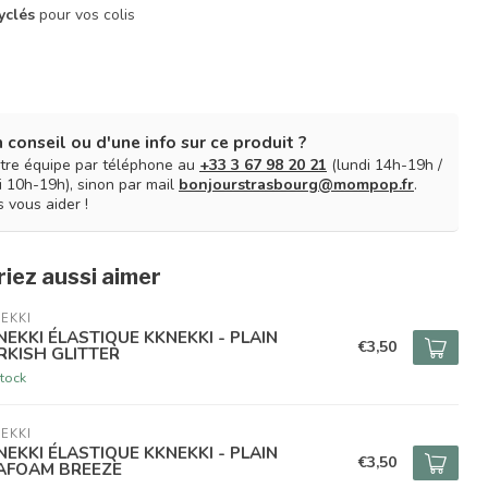
yclés
pour vos colis
 conseil ou d'une info sur ce produit ?
tre équipe par téléphone au
+33 3 67 98 20 21
(lundi 14h-19h /
 10h-19h), sinon par mail
bonjourstrasbourg@mompop.fr
.
 vous aider !
iez aussi aimer
EKKI
NEKKI ÉLASTIQUE KKNEKKI - PLAIN
€3,50
RKISH GLITTER
tock
EKKI
NEKKI ÉLASTIQUE KKNEKKI - PLAIN
€3,50
AFOAM BREEZE