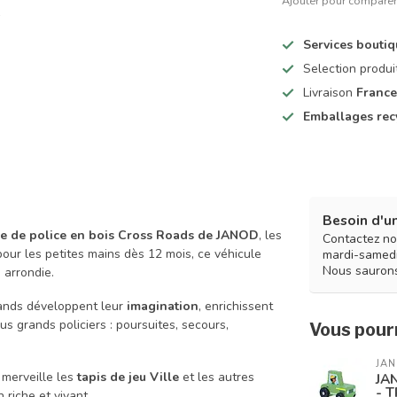
Ajouter pour compare
Services bouti
Selection produ
Livraison
France
Emballages rec
Besoin d'un
re de police en bois Cross Roads de JANOD
, les
Contactez no
pour les petites mains dès 12 mois, ce véhicule
mardi-samedi
Nous saurons
 arrondie.
grands développent leur
imagination
, enrichissent
s grands policiers : poursuites, secours,
Vous pourr
JA
 merveille les
tapis de jeu Ville
et les autres
JA
- 
 riche et vivant.