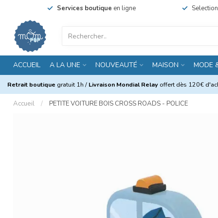
Services boutique
en ligne
Selectio
ACCUEIL
A LA UNE
NOUVEAUTÉ
MAISON
MODE 
Retrait boutique
gratuit 1h /
Livraison Mondial Relay
offert dès 120€ d'ach
Accueil
/
PETITE VOITURE BOIS CROSS ROADS - POLICE