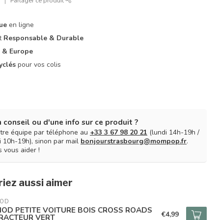
r
Partager ce produit
que
en ligne
it
Responsable & Durable
 & Europe
yclés
pour vos colis
 conseil ou d'une info sur ce produit ?
tre équipe par téléphone au
+33 3 67 98 20 21
(lundi 14h-19h /
 10h-19h), sinon par mail
bonjourstrasbourg@mompop.fr
.
 vous aider !
iez aussi aimer
NOD
NOD PETITE VOITURE BOIS CROSS ROADS
€4,99
TRACTEUR VERT