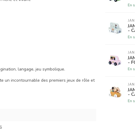
En s
JA
JA
- 
En s
JA
JA
- 
agination, langage, jeu symbolique.
En s
ite un incontournable des premiers jeux de rôle et
JA
JA
- 
En s
6