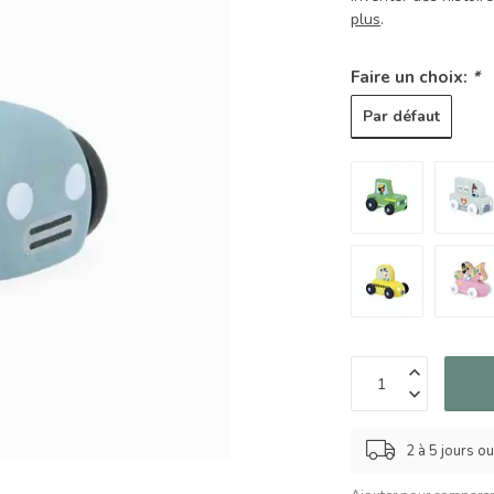
plus
.
Faire un choix:
*
Par défaut
2 à 5 jours o