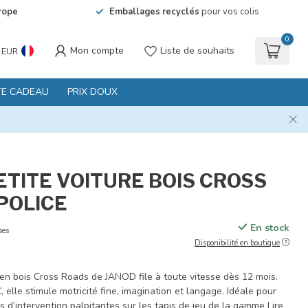
rope
Emballages recyclés
pour vos colis
0
Mon compte
Liste de souhaits
EUR
TE CADEAU
PRIX DOUX
ETITE VOITURE BOIS CROSS
 POLICE
En stock
ses
Disponibilité en boutique
 en bois Cross Roads de JANOD file à toute vitesse dès 12 mois.
C, elle stimule motricité fine, imagination et langage. Idéale pour
es d’intervention palpitantes sur les tapis de jeu de la gamme
Lire