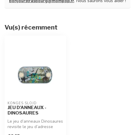
bonjourstrasbourg@mompop.fr
. Nous saurons vous aider !
Vu(s) récemment
KONGES SLOJD
JEU D'ANNEAUX -
DINOSAURES
Le jeu d’anneaux Dinosaures
revisite le jeu d’adresse
aquatique avec une touche