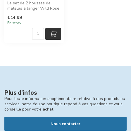
Le set de 2 housses de
matelas à langer Wild Rose
& Biscuit Jollein apporte
€14,99
douc...
En stock
Plus d'infos
Pour toute information supplémentaire relative à nos produits ou
services, notre équipe boutique répond à vos questions et vous
conseille pour votre achat
Nous contacter