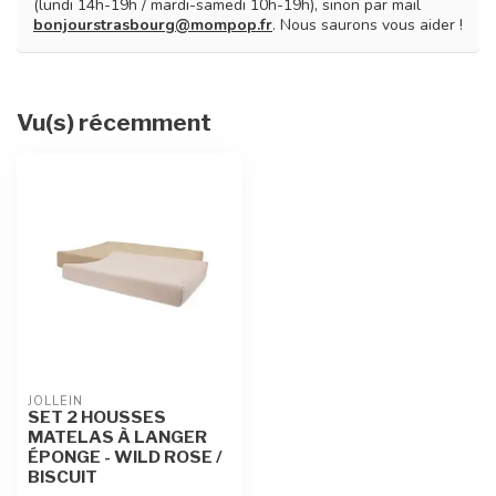
(lundi 14h-19h / mardi-samedi 10h-19h), sinon par mail
bonjourstrasbourg@mompop.fr
. Nous saurons vous aider !
Vu(s) récemment
JOLLEIN
SET 2 HOUSSES
MATELAS À LANGER
ÉPONGE - WILD ROSE /
BISCUIT