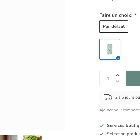
Faire un choix:
*
Par défaut
2 à 5 jours o
Ajouter pour compare
Services bouti
Selection produ