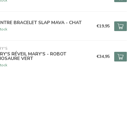
tock
NTRE BRACELET SLAP MAVA - CHAT
€19,95
tock
RY'S
RY'S RÉVEIL MARY'S - ROBOT
€34,95
NOSAURE VERT
tock