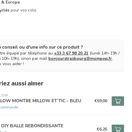
 & Europe
yclés
pour vos colis
 conseil ou d'une info sur ce produit ?
tre équipe par téléphone au
+33 3 67 98 20 21
(lundi 14h-19h /
 10h-19h), sinon par mail
bonjourstrasbourg@mompop.fr
.
 vous aider !
iez aussi aimer
LLOW
LLOW MONTRE MILLOW ET’TIC - BLEU
€59,00
 commande
T DIY BALLE REBONDISSANTE
€6,25