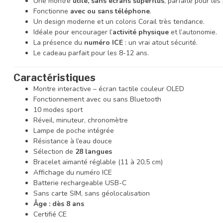
Une montre
utile, sans écrans superflus
, parfaite pour les
Fonctionne
avec ou sans téléphone
.
Un design moderne et un coloris Corail très tendance.
Idéale pour encourager l’
activité physique
et l’autonomie.
La présence du
numéro ICE
: un vrai atout sécurité.
Le cadeau parfait pour les 8-12 ans.
Caractéristiques
Montre interactive – écran tactile couleur OLED
Fonctionnement avec ou sans Bluetooth
10 modes sport
Réveil, minuteur, chronomètre
Lampe de poche intégrée
Résistance à l’eau douce
Sélection de
28 langues
Bracelet aimanté réglable (11 à 20,5 cm)
Affichage du numéro ICE
Batterie rechargeable USB-C
Sans carte SIM, sans géolocalisation
Âge : dès 8 ans
Certifié CE