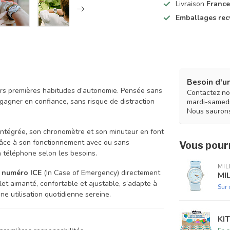
Livraison
France
Emballages rec
Besoin d'un
rs premières habitudes d’autonomie. Pensée sans
Contactez no
t gagner en confiance, sans risque de distraction
mardi-samedi
Nous saurons
intégrée, son chronomètre et son minuteur en font
 Grâce à son fonctionnement avec ou sans
Vous pourr
un téléphone selon les besoins.
MI
n
numéro ICE
(In Case of Emergency) directement
MI
elet aimanté, confortable et ajustable, s’adapte à
Sur
ne utilisation quotidienne sereine.
KI