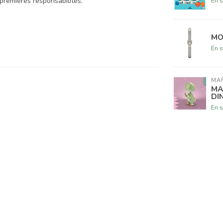
En s
 premières responsabilités.
MO
En s
MA
MA
DI
En s