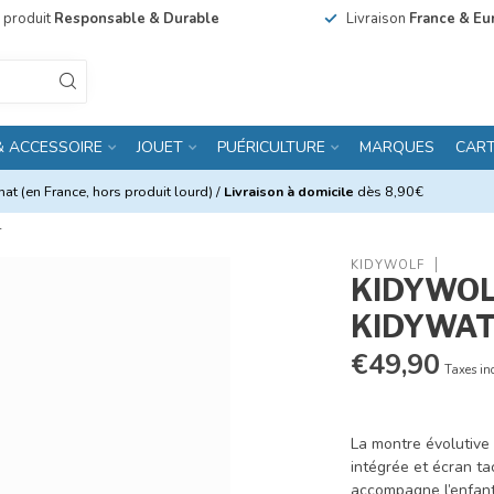
n produit
Responsable & Durable
Livraison
France & Eu
& ACCESSOIRE
JOUET
PUÉRICULTURE
MARQUES
CAR
at (en France, hors produit lourd) /
Livraison à domicile
dès 8,90€
T
KIDYWOLF
KIDYWO
KIDYWAT
€49,90
Taxes in
La montre évolutive 
intégrée et écran ta
accompagne l’enfant