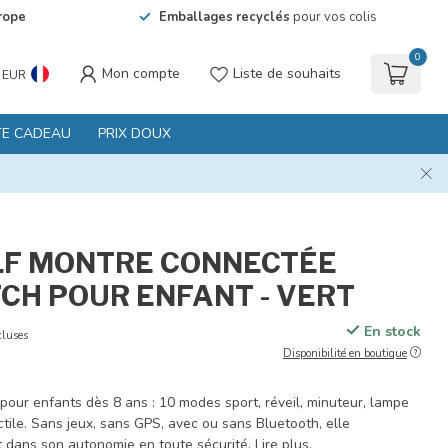
rope
Emballages recyclés
pour vos colis
0
Mon compte
Liste de souhaits
EUR
TE CADEAU
PRIX DOUX
LF MONTRE CONNECTÉE
CH POUR ENFANT - VERT
En stock
cluses
Disponibilité en boutique
pour enfants dès 8 ans : 10 modes sport, réveil, minuteur, lampe
ctile. Sans jeux, sans GPS, avec ou sans Bluetooth, elle
 dans son autonomie en toute sécurité.
Lire plus
.