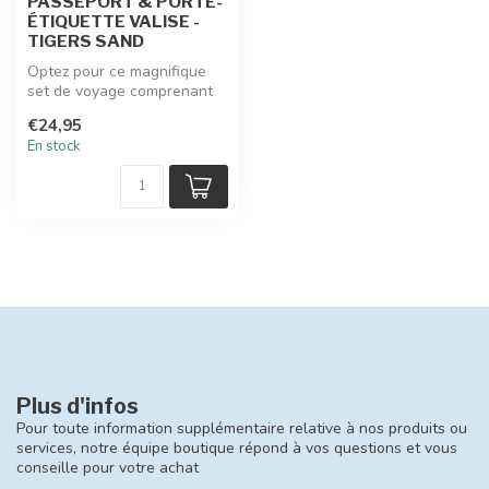
PASSEPORT & PORTE-
ÉTIQUETTE VALISE -
TIGERS SAND
Optez pour ce magnifique
set de voyage comprenant
une pochette à passeport et
€24,95
un...
En stock
Plus d'infos
Pour toute information supplémentaire relative à nos produits ou
services, notre équipe boutique répond à vos questions et vous
conseille pour votre achat