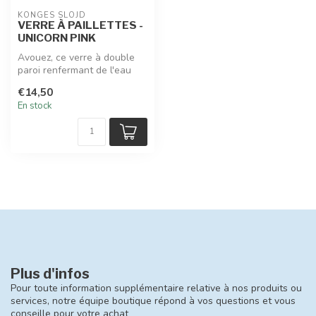
KONGES SLOJD
VERRE À PAILLETTES -
UNICORN PINK
Avouez, ce verre à double
paroi renfermant de l'eau
pailletée vous rappellent
€14,50
qu...
En stock
Plus d'infos
Pour toute information supplémentaire relative à nos produits ou
services, notre équipe boutique répond à vos questions et vous
conseille pour votre achat