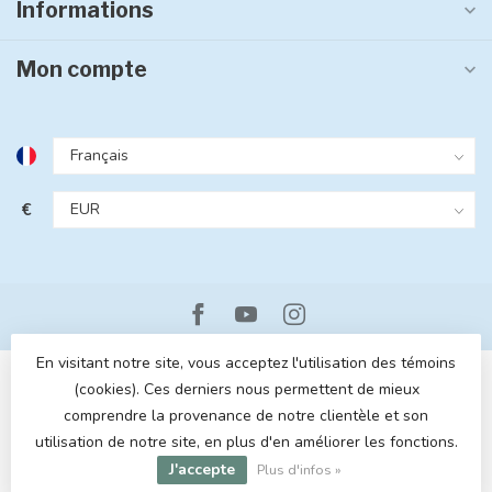
Informations
Mon compte
€
En visitant notre site, vous acceptez l'utilisation des témoins
(cookies). Ces derniers nous permettent de mieux
comprendre la provenance de notre clientèle et son
utilisation de notre site, en plus d'en améliorer les fonctions.
© Copyright 2026 MOM POP
- Powered by
Lightspeed
- Theme by
J'accepte
Dyvelopment
Plus d'infos »