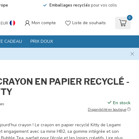
rope
Emballages recyclés
pour vos colis
0
Mon compte
Liste de souhaits
EUR
TE CADEAU
PRIX DOUX
CRAYON EN PAPIER RECYCLÉ -
TTY
En stock
ses
Disponibilité en boutique
ujourd’hui crayon ! Le crayon en papier recyclé Kitty de Legami
 et engagement avec sa mine HB2, sa gomme intégrée et son
Bubble Tea, parfait pour l’école et les loisirs créatifs.
Lire plus
.