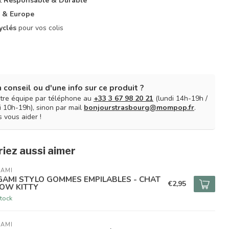
it
Responsable & Durable
 & Europe
yclés
pour vos colis
 conseil ou d'une info sur ce produit ?
tre équipe par téléphone au
+33 3 67 98 20 21
(lundi 14h-19h /
 10h-19h), sinon par mail
bonjourstrasbourg@mompop.fr
.
 vous aider !
iez aussi aimer
GAMI
GAMI STYLO GOMMES EMPILABLES - CHAT
€2,95
OW KITTY
tock
GAMI