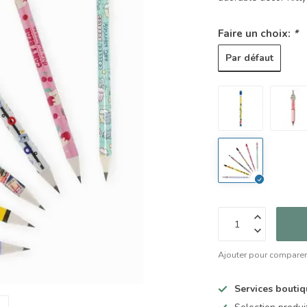
Faire un choix:
*
Par défaut
Ajouter pour compare
Services bouti