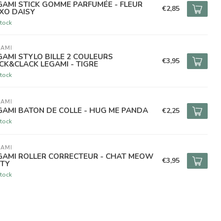
GAMI STICK GOMME PARFUMÉE - FLEUR
€2,85
XO DAISY
tock
GAMI
GAMI STYLO BILLE 2 COULEURS
€3,95
ICK&CLACK LEGAMI - TIGRE
tock
GAMI
GAMI BATON DE COLLE - HUG ME PANDA
€2,25
tock
GAMI
GAMI ROLLER CORRECTEUR - CHAT MEOW
€3,95
TTY
tock