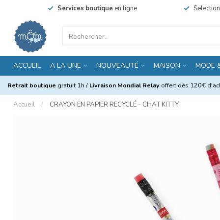
Services boutique
en ligne
Selectio
ACCUEIL
A LA UNE
NOUVEAUTÉ
MAISON
MODE 
Retrait boutique
gratuit 1h /
Livraison Mondial Relay
offert dès 120€ d'ach
Accueil
/
CRAYON EN PAPIER RECYCLÉ - CHAT KITTY