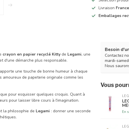
Selection produ
Livraison
France
Emballages rec
Besoin d'un
le
crayon en papier recyclé Kitty
de
Legami
, une
Contactez no
é et d'une démarche plus responsable.
mardi-samedi
Nous saurons
apporte une touche de bonne humeur à chaque
les amoureux de papeterie originale comme les
Vous pourr
re que pour esquisser quelques croquis. Quant à
LE
eurs pour laisser libre cours à l'imagination.
LE
ME
nt la philosophie de
Legami
: donner une seconde
En s
thétiques.
LE