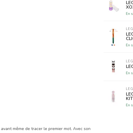
LE
XO
En s
LE
LE
CL
En s
LE
LE
En s
LE
LE
KI
En s
e avant même de tracer le premier mot. Avec son