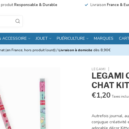
n produit
Responsable & Durable
Livraison
France & Eu
& ACCESSOIRE
JOUET
PUÉRICULTURE
MARQUES
CAR
at (en France, hors produit lourd) /
Livraison à domicile
dès 8,90€
LEGAMI
LEGAMI 
CHAT KI
€1,20
Taxes inclu
Autrefois journal, a
conjugue créativité
adorable décor Kitty 